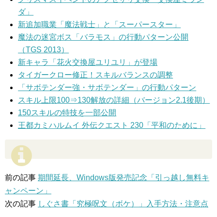
ダ」
新追加職業「魔法戦士」と「スーパースター」
魔法の迷宮ボス「バラモス」の行動パターン公開
（TGS 2013）
新キャラ「花火交換屋ユリユリ」が登場
タイガークロー修正！スキルバランスの調整
「サボテンダー強・サボテンダー」の行動パターン
スキル上限100⇒130解放の詳細（バージョン2.1後期）
150スキルの特技を一部公開
王都カミハルムイ 外伝クエスト 230「平和のために」
前の記事
期間延長、Windows版発売記念「引っ越し無料キ
ャンペーン」
次の記事
しぐさ書「究極呪文（ボケ）」入手方法・注意点