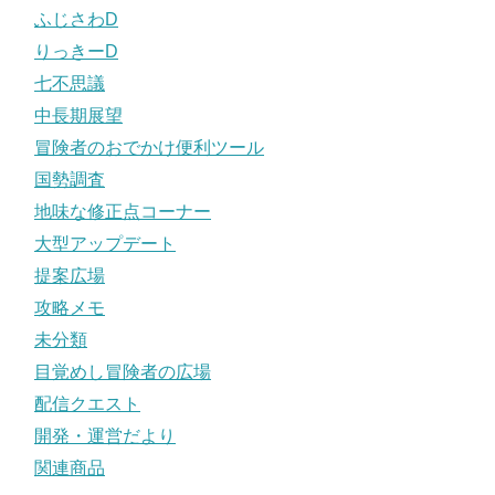
ふじさわD
りっきーD
七不思議
中長期展望
冒険者のおでかけ便利ツール
国勢調査
地味な修正点コーナー
大型アップデート
提案広場
攻略メモ
未分類
目覚めし冒険者の広場
配信クエスト
開発・運営だより
関連商品