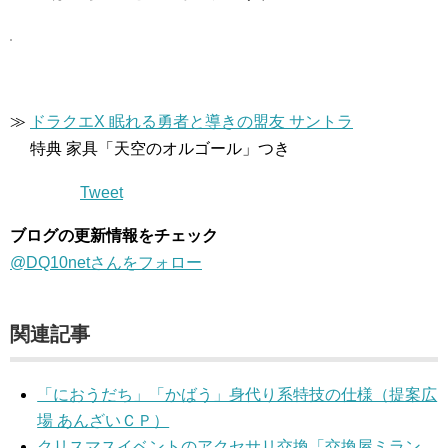
≫
ドラクエX 眠れる勇者と導きの盟友 サントラ
特典 家具「天空のオルゴール」つき
Tweet
ブログの更新情報をチェック
@DQ10netさんをフォロー
関連記事
「におうだち」「かばう」身代り系特技の仕様（提案広
場 あんざいＣＰ）
クリスマスイベントのアクセサリ交換「交換屋ミラン