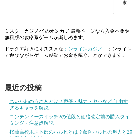
索
ミスターカジノバ の
オンカジ 最新ページ
なら入金不要や
無料版の攻略系ゲームが楽しめます。
ドラクエ好きにオススメな
オンラインカジノ
！オンライン
で遊びながらゲーム感覚でお金も稼ぐことができます。
最近の投稿
ちいかわのうさぎとは？声優・魅力・ヤハなど自 由す
ぎるキャラを解説
ニンテンドースイッチ2の値段と価格改定前の購入タイ
ミング・注意点解説
桜蘭高校ホスト部のハルヒとは？藤岡ハルヒの魅力と20