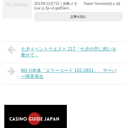
2013年12月7日 | 攻略メモ Tweet !function(d,s,id)
{var js,fjs=d.getElem...
記事を読む
七夕イベントクエスト 217「七夕の空に想いを
乗せて」
Wii U本体「エラーコード 102-2931」、サーバ
ー障害発生