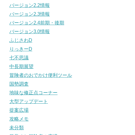
バージョン2.2情報
バージョン2.3情報
バージョン2.4前期・後期
バージョン3.0情報
ふじさわD
りっきーD
七不思議
中長期展望
冒険者のおでかけ便利ツール
国勢調査
地味な修正点コーナー
大型アップデート
提案広場
攻略メモ
未分類