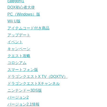
category1
DQX初心者大使
PC（Windows）版
Wii U版
アイテムコード付き商品
アップデート
イベント
キャンペーン
クエスト攻略
コロシアム
スマートフォン版
ドラゴンクエストX TV（DQXTV）
ドラゴンクエストXチャンネル
ニンテンドー3DS版
バージョン2
バージョン2.1情報