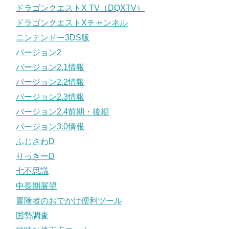
ドラゴンクエストX TV（DQXTV）
ドラゴンクエストXチャンネル
ニンテンドー3DS版
バージョン2
バージョン2.1情報
バージョン2.2情報
バージョン2.3情報
バージョン2.4前期・後期
バージョン3.0情報
ふじさわD
りっきーD
七不思議
中長期展望
冒険者のおでかけ便利ツール
国勢調査