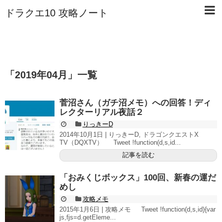
ドラクエ10 攻略ノート
「
2019年04月
」
一覧
菅沼さん（ガチ沼メモ）への回答！ディ
レクターリアル夜話２
りっきーD
2014年10月1日 | りっきーD, ドラゴンクエストX
TV（DQXTV） Tweet !function(d,s,id...
記事を読む
「おみくじボックス」100回、新春の運だ
めし
攻略メモ
2015年1月6日 | 攻略メモ Tweet !function(d,s,id){var
js,fjs=d.getEleme...