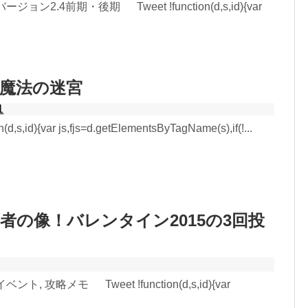
バージョン2.4前期・後期 Tweet !function(d,s,id){var
魔法の迷宮
1
d,s,id){var js,fjs=d.getElementsByTagName(s),if(!...
者の像！バレンタイン2015の3回投
ベント, 攻略メモ Tweet !function(d,s,id){var