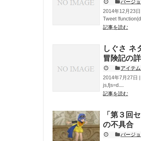
バージョ
2014年12月2
Tweet !function(d,
記事を読む
しぐさ ネ
冒険記の詳
アイテム
2014年7月27日 |
js,fjs=d....
記事を読む
「第３回セ
の不具合
バージョ