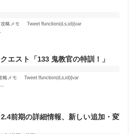
攻略メモ Tweet !function(d,s,id){var
.
クエスト「133 鬼教官の特訓！」
略メモ Tweet !function(d,s,id){var
..
2.4前期の詳細情報、新しい追加・変