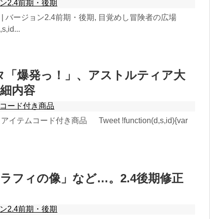
ン2.4前期・後期
3日 | バージョン2.4前期・後期, 目覚めし冒険者の広場
s,id...
タ「爆発っ！」、アストルティア大
細内容
コード付き商品
 アイテムコード付き商品 Tweet !function(d,s,id){var
ラフィの像」など…。2.4後期修正
ン2.4前期・後期