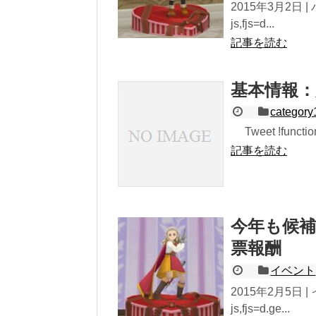
2015年3月2日 | 
js,fjs=d...
記事を読む
基本情報：
category
Tweet !function(
記事を読む
今年も候補
票報酬
イベント
2015年2月5日 | イ
js,fjs=d.ge...