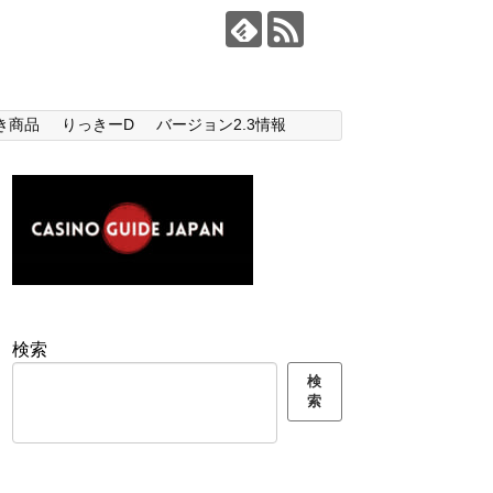
き商品
りっきーD
バージョン2.3情報
検索
検
索