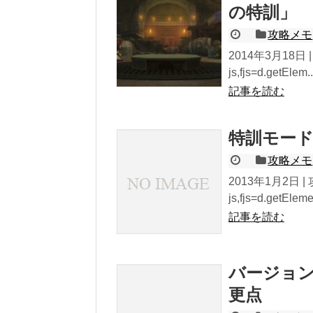
の特訓」
攻略メモ
2014年3月18日 | 
js,fjs=d.getElem..
記事を読む
特訓モード
攻略メモ
2013年1月2日 | 攻
js,fjs=d.getEleme.
記事を読む
バージョン
更点