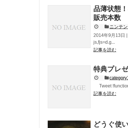
品薄状態！
販売本数
ニンテン
2014年9月13日 | 
js,fjs=d.g...
記事を読む
特典プレ
category
Tweet !function(
記事を読む
どうぐ使い