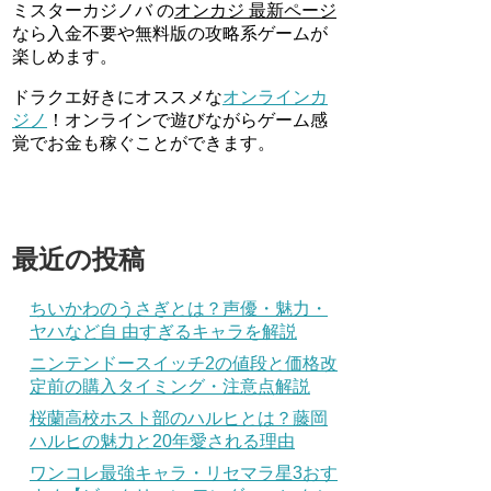
ミスターカジノバ の
オンカジ 最新ページ
なら入金不要や無料版の攻略系ゲームが
楽しめます。
ドラクエ好きにオススメな
オンラインカ
ジノ
！オンラインで遊びながらゲーム感
覚でお金も稼ぐことができます。
最近の投稿
ちいかわのうさぎとは？声優・魅力・
ヤハなど自 由すぎるキャラを解説
ニンテンドースイッチ2の値段と価格改
定前の購入タイミング・注意点解説
桜蘭高校ホスト部のハルヒとは？藤岡
ハルヒの魅力と20年愛される理由
ワンコレ最強キャラ・リセマラ星3おす