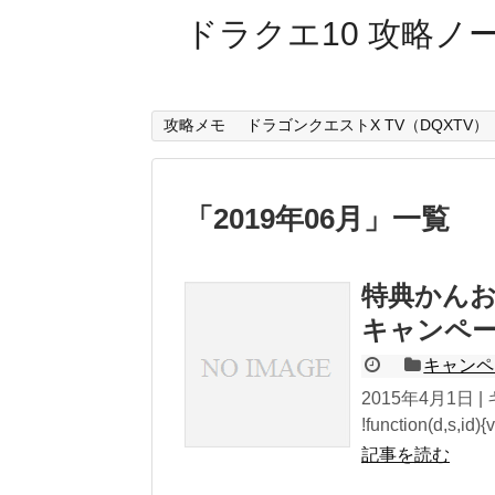
ドラクエ10 攻略ノ
攻略メモ
ドラゴンクエストX TV（DQXTV）
「
2019年06月
」
一覧
特典かんお
キャンペ
キャンペ
2015年4月1日 
!function(d,s,id){va
記事を読む