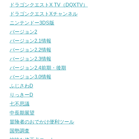
ドラゴンクエストX TV（DQXTV）
ドラゴンクエストXチャンネル
ニンテンドー3DS版
バージョン2
バージョン2.1情報
バージョン2.2情報
バージョン2.3情報
バージョン2.4前期・後期
バージョン3.0情報
ふじさわD
りっきーD
七不思議
中長期展望
冒険者のおでかけ便利ツール
国勢調査