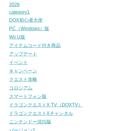
2026
category1
DQX初心者大使
PC（Windows）版
Wii U版
アイテムコード付き商品
アップデート
イベント
キャンペーン
クエスト攻略
コロシアム
スマートフォン版
ドラゴンクエストX TV（DQXTV）
ドラゴンクエストXチャンネル
ニンテンドー3DS版
バージョン2