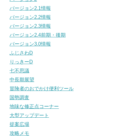
バージョン2.1情報
バージョン2.2情報
バージョン2.3情報
バージョン2.4前期・後期
バージョン3.0情報
ふじさわD
りっきーD
七不思議
中長期展望
冒険者のおでかけ便利ツール
国勢調査
地味な修正点コーナー
大型アップデート
提案広場
攻略メモ