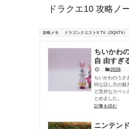
ドラクエ10 攻略ノ
攻略メモ
ドラゴンクエストX TV（DQXTV）
ちいかわ
自 由すぎ
2026
ちいかわのうさ
特な話し方の魅
ど意外なスペッ
とめました。
記事を読む
ニンテンド