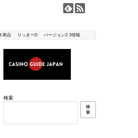
き商品
りっきーD
バージョン2.3情報
検索
検
索