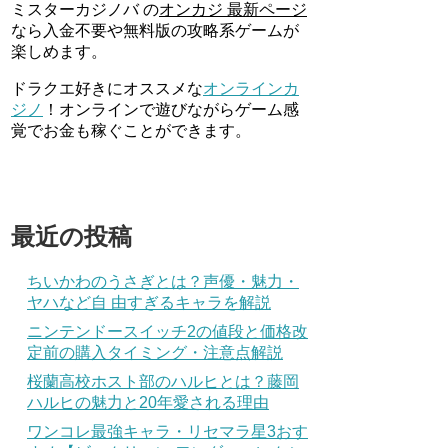
ミスターカジノバ の
オンカジ 最新ページ
なら入金不要や無料版の攻略系ゲームが
楽しめます。
ドラクエ好きにオススメな
オンラインカ
ジノ
！オンラインで遊びながらゲーム感
覚でお金も稼ぐことができます。
最近の投稿
ちいかわのうさぎとは？声優・魅力・
ヤハなど自 由すぎるキャラを解説
ニンテンドースイッチ2の値段と価格改
定前の購入タイミング・注意点解説
桜蘭高校ホスト部のハルヒとは？藤岡
ハルヒの魅力と20年愛される理由
ワンコレ最強キャラ・リセマラ星3おす