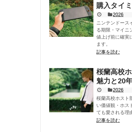
購入タイ
2026
ニンテンドース
る期限・マイニ
値上げ前に確実
ます。
記事を読む
桜蘭高校
魅力と20
2026
桜蘭高校ホスト
い価値観・ホス
ても愛される理
記事を読む