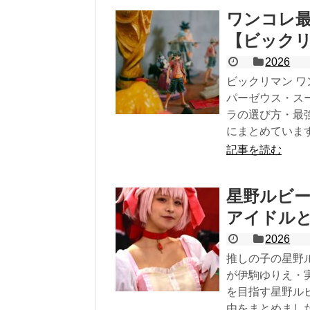
ワンコレ最
【ビックリ
2026
ビックリマン 
パーゼウス・ス
ラの選び方・最
にまとめていま
記事を読む
星野ルビ
アイドル
2026
推しの子の星野
が伊駒ゆりえ・
を目指す星野ル
由をまとめまし