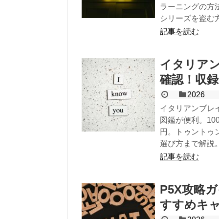
ラーニングの方
シリーズを盗む
記事を読む
イタリア
確認！収
2026
イタリアンブレ
図鑑が便利。10
円。トゥントゥ
選び方まで解説
記事を読む
P5X攻略
すすめキ