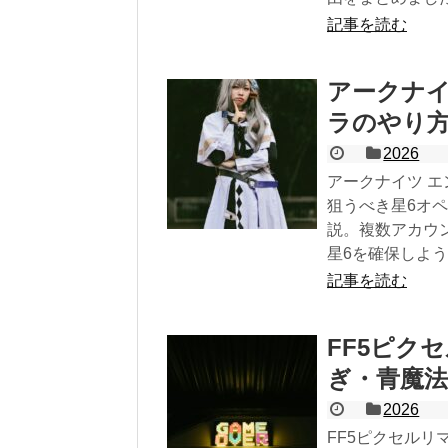
記事を読む
アークナイ
ラのやり方
2026
アークナイツ 
狙うべき星6オ
説。複数アカウ
星6を確保しよ
記事を読む
FF5ピク
ぎ・青魔
2026
FF5ピクセル