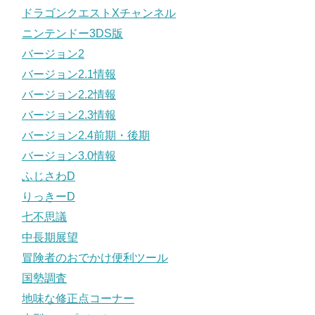
ドラゴンクエストXチャンネル
ニンテンドー3DS版
バージョン2
バージョン2.1情報
バージョン2.2情報
バージョン2.3情報
バージョン2.4前期・後期
バージョン3.0情報
ふじさわD
りっきーD
七不思議
中長期展望
冒険者のおでかけ便利ツール
国勢調査
地味な修正点コーナー