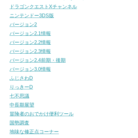
ドラゴンクエストXチャンネル
ニンテンドー3DS版
バージョン2
バージョン2.1情報
バージョン2.2情報
バージョン2.3情報
バージョン2.4前期・後期
バージョン3.0情報
ふじさわD
りっきーD
七不思議
中長期展望
冒険者のおでかけ便利ツール
国勢調査
地味な修正点コーナー