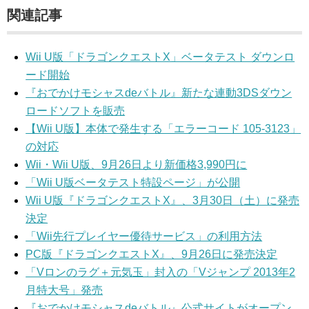
関連記事
Wii U版「ドラゴンクエストX」ベータテスト ダウンロ
ード開始
『おでかけモシャスdeバトル』新たな連動3DSダウン
ロードソフトを販売
【Wii U版】本体で発生する「エラーコード 105-3123」
の対応
Wii・Wii U版、9月26日より新価格3,990円に
「Wii U版ベータテスト特設ページ」が公開
Wii U版『ドラゴンクエストX』、3月30日（土）に発売
決定
「Wii先行プレイヤー優待サービス」の利用方法
PC版『ドラゴンクエストX』、9月26日に発売決定
「Vロンのラグ＋元気玉」封入の「Vジャンプ 2013年2
月特大号」発売
『おでかけモシャスdeバトル』公式サイトがオープン