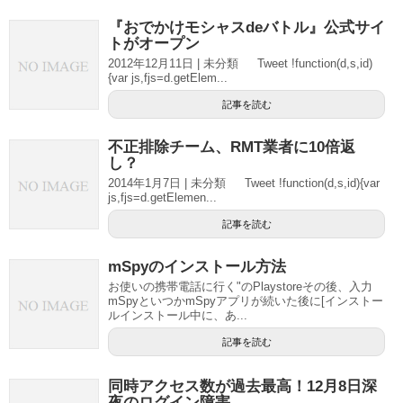
『おでかけモシャスdeバトル』公式サイ
トがオープン
2012年12月11日 | 未分類 Tweet !function(d,s,id)
{var js,fjs=d.getElem...
記事を読む
不正排除チーム、RMT業者に10倍返
し？
2014年1月7日 | 未分類 Tweet !function(d,s,id){var
js,fjs=d.getElemen...
記事を読む
mSpyのインストール方法
お使いの携帯電話に行く"のPlaystoreその後、入力
mSpyといつかmSpyアプリが続いた後に[インストー
ルインストール中に、あ...
記事を読む
同時アクセス数が過去最高！12月8日深
夜のログイン障害