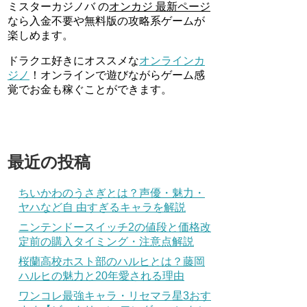
ミスターカジノバ の
オンカジ 最新ページ
なら入金不要や無料版の攻略系ゲームが
楽しめます。
ドラクエ好きにオススメな
オンラインカ
ジノ
！オンラインで遊びながらゲーム感
覚でお金も稼ぐことができます。
最近の投稿
ちいかわのうさぎとは？声優・魅力・
ヤハなど自 由すぎるキャラを解説
ニンテンドースイッチ2の値段と価格改
定前の購入タイミング・注意点解説
桜蘭高校ホスト部のハルヒとは？藤岡
ハルヒの魅力と20年愛される理由
ワンコレ最強キャラ・リセマラ星3おす