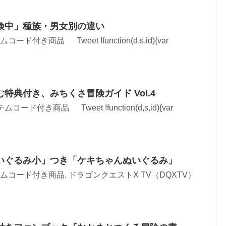
険中」種族・男女別の違い
コード付き商品 Tweet !function(d,s,id){var
特典付き、みちくさ冒険ガイド Vol.4
ムコード付き商品 Tweet !function(d,s,id){var
いぐるみ小」つき「ケキちゃんぬいぐるみ」
アイテムコード付き商品, ドラゴンクエストX TV（DQXTV）