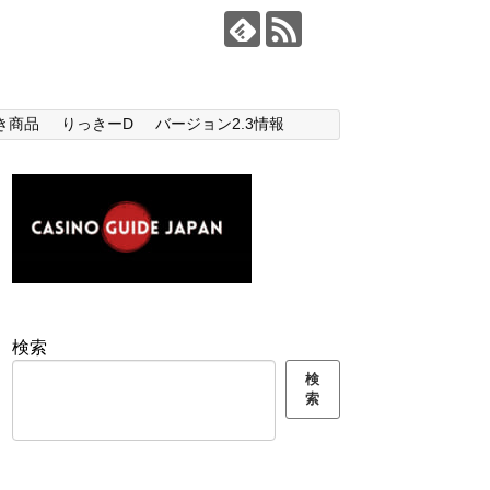
き商品
りっきーD
バージョン2.3情報
検索
検
索