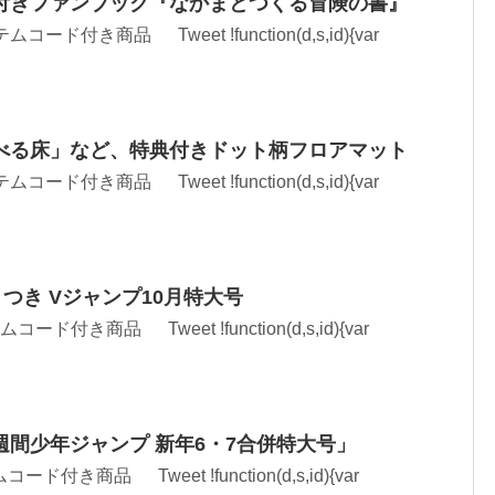
付きファンブック『なかまとつくる冒険の書』
ムコード付き商品 Tweet !function(d,s,id){var
べる床」など、特典付きドット柄フロアマット
ムコード付き商品 Tweet !function(d,s,id){var
つき Vジャンプ10月特大号
コード付き商品 Tweet !function(d,s,id){var
間少年ジャンプ 新年6・7合併特大号」
ード付き商品 Tweet !function(d,s,id){var