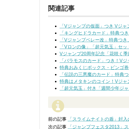
関連記事
「Vジャンプの仮面」つき Vジャ
「キングヒドラカード」特典つき
「Vジャンプベレー改」特典つき
「Vロンの像」「超元気玉」セッ
Vジャンプ20周年記念「花咲く
「バラモスのカード」つき！Vジ
特典おみくじボックス・ビンゴ券
「伝説の三悪魔のカード」特典つ
特典はメタキンのコイン！Vジャン
「超元気玉」付き「週間少年ジャ
前の記事
「スライムナイトの盾」封入の「
次の記事
「ジャンプフェスタ2013」ス