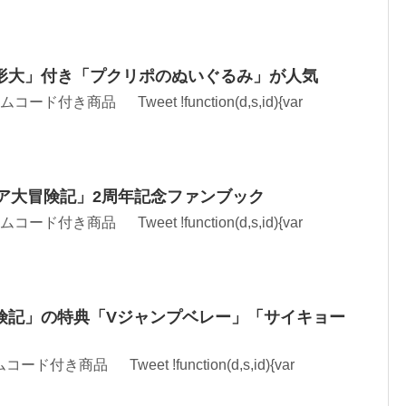
形大」付き「プクリポのぬいぐるみ」が人気
コード付き商品 Tweet !function(d,s,id){var
ィア大冒険記」2周年記念ファンブック
コード付き商品 Tweet !function(d,s,id){var
険記」の特典「Vジャンプベレー」「サイキョー
ード付き商品 Tweet !function(d,s,id){var