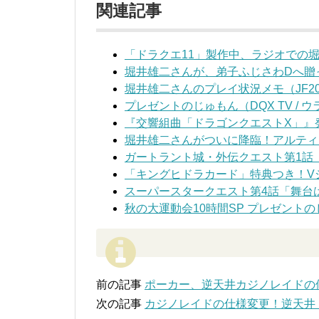
関連記事
「ドラクエ11」製作中、ラジオでの
堀井雄二さんが、弟子ふじさわDへ贈
堀井雄二さんのプレイ状況メモ（JF201
プレゼントのじゅもん（DQX TV / ウ
『交響組曲「ドラゴンクエストX」』
堀井雄二さんがついに降臨！アルティ
ガートラント城・外伝クエスト第1話
「キングヒドラカード」特典つき！V
スーパースタークエスト第4話「舞台
秋の大運動会10時間SP プレゼントのじゅも
前の記事
ポーカー、逆天井カジノレイドの
次の記事
カジノレイドの仕様変更！逆天井