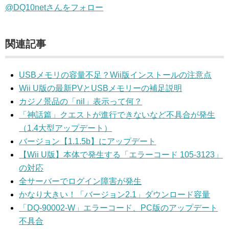
@DQ10netさんをフォロー
関連記事
USBメモリの容量不足？Wii版インストールの注意点
Wii U版の最新PVとUSBメモリーの補足説明
カジノ景品の「nil」表示って何？
「神話篇」クエストが進行できないなど不具合が発生
（1.4大型アップデート）
バージョン【1.1.5b】にアップデート
【Wii U版】本体で発生する「エラーコード 105-3123」
の対応
全サーバーでログイン障害が発生
かなり大きい！「バージョン2.1」ダウンロード容量
「DQ-90002-W」エラーコード、PC版のアップデート
不具合