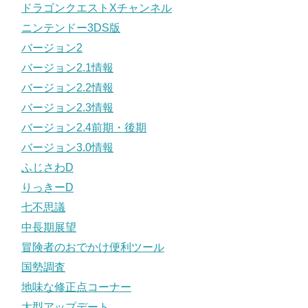
ドラゴンクエストXチャンネル
ニンテンドー3DS版
バージョン2
バージョン2.1情報
バージョン2.2情報
バージョン2.3情報
バージョン2.4前期・後期
バージョン3.0情報
ふじさわD
りっきーD
七不思議
中長期展望
冒険者のおでかけ便利ツール
国勢調査
地味な修正点コーナー
大型アップデート