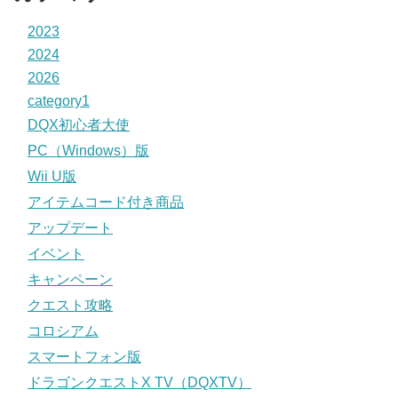
2023
2024
2026
category1
DQX初心者大使
PC（Windows）版
Wii U版
アイテムコード付き商品
アップデート
イベント
キャンペーン
クエスト攻略
コロシアム
スマートフォン版
ドラゴンクエストX TV（DQXTV）