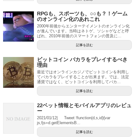
RPGも、スポーツも、○○も？！ゲーム
のオンライン化のあれこれ
2000年前後からエンターテイメントのオンライン化
が進んでいます。当時はネトゲ、ソシャゲなどと呼
ばれ、2010年前後のスマートフォンの普及に...
記事を読む
ビットコイン バカラをプレイするべき
理由
最近ではオンラインカジノでビットコインを利用し
てバカラをプレイすることが出来ます。では、法定
通貨ではなく、ビットコインを利用してバカ...
記事を読む
22ベット情報とモバイルアプリのレビュ
ー
2021/01/12| Tweet !function(d,s,id){var
js,fjs=d.getElementsB...
記事を読む