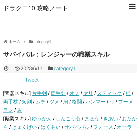
ドラクエ10 攻略ノート
ホーム
category1
サバイバル：レンジャーの職業スキル
2023/6/11
category1
Tweet
[武器スキル]
片手剣
/
両手剣
/
オノ
/
ヤリ
/
スティック
/
棍
/
両手杖
/
短剣
/
ムチ
/
ツメ
/
扇
/
格闘
/
ハンマー
/
弓
/
ブーメ
ラン
/
盾
[職業スキル]
ゆうかん
/
しんこう心
/
まほう
/
きあい
/
おたか
ら
/
きょくげい
/
はくあい
/
サバイバル
/
フォース
/
オーラ