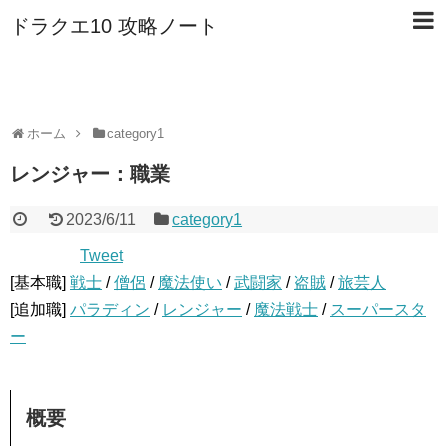
ドラクエ10 攻略ノート
ホーム
category1
レンジャー：職業
2023/6/11
category1
Tweet
[基本職]
戦士
/
僧侶
/
魔法使い
/
武闘家
/
盗賊
/
旅芸人
[追加職]
パラディン
/
レンジャー
/
魔法戦士
/
スーパースタ
ー
概要