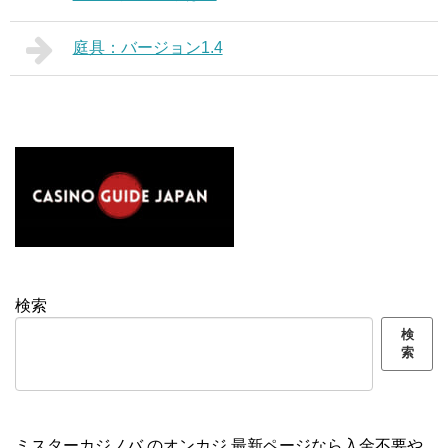
庭具：バージョン1.4
検索
検
索
ミスターカジノバ の
オンカジ 最新ページ
なら入金不要や