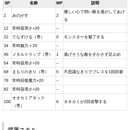
SP
名称
MP
説明
優しい心で弱い敵を逃がしてあげ
2
みのがす
2
る
12
常時器用さ+20
–
22
てなずける（専）
0
モンスターを魅了する
34
常時魅力＋20
–
46
メタルトラップ（専）
1
逃げそうな敵をすかさず足止め
54
常時器用さ+20
–
68
まもりのきり（専）
5
不思議なきりでブレスを1回回避
78
常時回復魔力+20
–
82
常時器用さ+20
–
オオカミアタック
100
6
オオカミが2回攻撃する
（専）