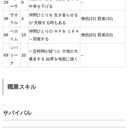
29
8
–
ーサ
中率を下げる
ザオ
仲間ひとりを 生き返らせる
38
4
僧侶(32) 賢者(32)
ラル
が 失敗する時もある
ベホ
仲間ひとりの ＨＰを １６４
68
10
僧侶(63) 賢者(63)
イム
～回復する
ジバ
一定時間が経つと 大地が大
69
リー
20
–
暴走する 結界を地面に描く
ナ
職業スキル
サバイバル