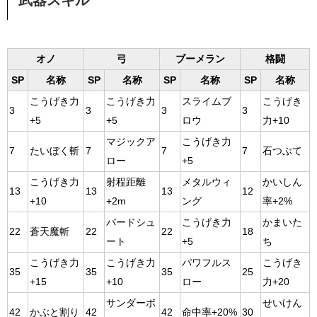
武器スキル
オノ
弓
ブーメラン
格闘
SP
名称
SP
名称
SP
名称
SP
名称
こうげき力
こうげき力
スライムブ
こうげき
3
3
3
3
+5
+5
ロウ
力+10
マジックア
こうげき力
7
たいぼく斬
7
7
7
石つぶて
ロー
+5
こうげき力
射程距離
メタルウィ
かいしん
13
13
13
12
+10
+2m
ング
率+2%
バードシュ
こうげき力
かまいた
22
蒼天魔斬
22
22
18
ート
+5
ち
こうげき力
こうげき力
パワフルス
こうげき
35
35
35
25
+15
+10
ロー
力+20
サンダーボ
せいけん
42
かぶと割り
42
42
命中率+20%
30