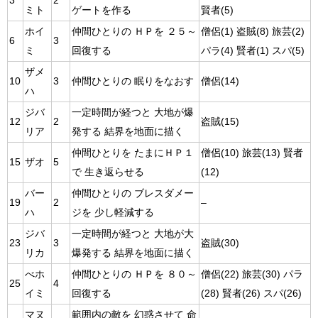
3
2
ミト
ゲートを作る
賢者(5)
ホイ
仲間ひとりの ＨＰを ２５～
僧侶(1) 盗賊(8) 旅芸(2)
6
3
ミ
回復する
パラ(4) 賢者(1) スパ(5)
ザメ
10
3
仲間ひとりの 眠りをなおす
僧侶(14)
ハ
ジバ
一定時間が経つと 大地が爆
12
2
盗賊(15)
リア
発する 結界を地面に描く
仲間ひとりを たまにＨＰ１
僧侶(10) 旅芸(13) 賢者
15
ザオ
5
で 生き返らせる
(12)
バー
仲間ひとりの ブレスダメー
19
2
–
ハ
ジを 少し軽減する
ジバ
一定時間が経つと 大地が大
23
3
盗賊(30)
リカ
爆発する 結界を地面に描く
べホ
仲間ひとりの ＨＰを ８０～
僧侶(22) 旅芸(30) パラ
25
4
イミ
回復する
(28) 賢者(26) スパ(26)
マヌ
範囲内の敵を 幻惑させて 命