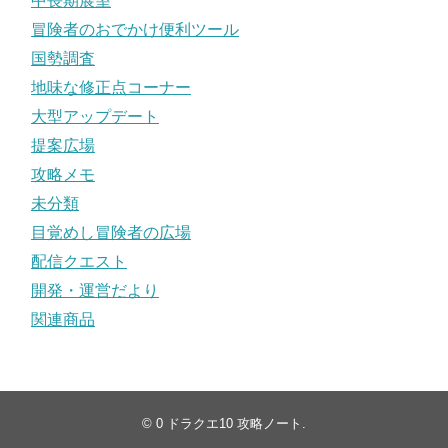
中長期展望
冒険者のおでかけ便利ツール
国勢調査
地味な修正点コーナー
大型アップデート
提案広場
攻略メモ
未分類
目覚めし冒険者の広場
配信クエスト
開発・運営だより
関連商品
© 0
ドラクエ10 攻略ノート
.