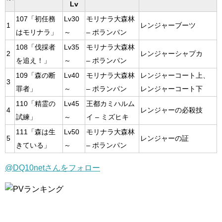
Lv
107「初任務
Lv30
モリナラ大森林
1
レンジャーブーツ
はモリナラ」
～
– ポランパン
108「伐採者
Lv35
モリナラ大森林
2
レンジャーシャプカ
を追え！」
～
– ポランパン
109「森の断
Lv40
モリナラ大森林
レンジャーコート上、
3
罪者」
～
– ポランパン
レンジャーコート下
110「精霊の
Lv45
王都カミハルム
4
レンジャーの必殺技
試練」
～
イ – ミズヒキ
111「森は生
Lv50
モリナラ大森林
5
レンジャーの証
きている」
～
– ポランパン
@DQ10netさんをフォロー