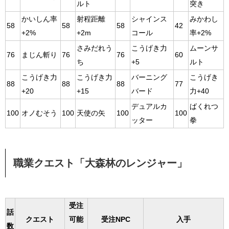
ルト
突き
かいしん率
射程距離
シャインス
みかわし
58
58
58
42
+2%
+2m
コール
率+2%
さみだれう
こうげき力
ムーンサ
76
まじん斬り
76
76
60
ち
+5
ルト
こうげき力
こうげき力
バーニング
こうげき
88
88
88
77
+20
+15
バード
力+40
デュアルカ
ばくれつ
100
オノむそう
100
天使の矢
100
100
ッター
拳
職業クエスト「大森林のレンジャー」
受注
話
クエスト
可能
受注NPC
入手
数