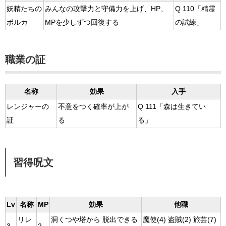
妖精たちの
みんなの攻撃力と守備力を上げ、HP、
Q 110「精霊
ポルカ
MPを少しずつ回復する
の試練」
職業の証
名称
効果
入手
レンジャーの
不意をつく確率が上が
Q 111「森は生きてい
証
る
る」
習得呪文
Lv
名称
MP
効果
他職
リレ
洞くつや塔から 脱出できる
魔使(4) 盗賊(2) 旅芸(7)