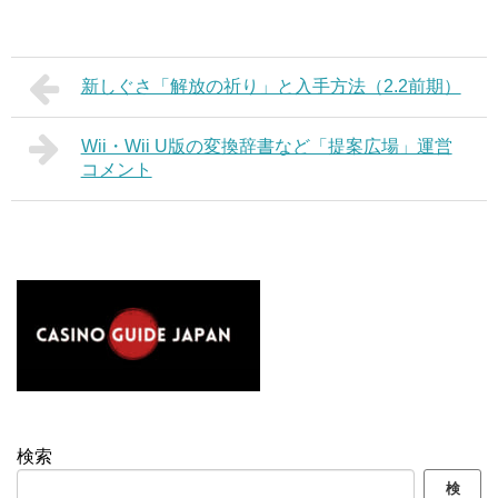
新しぐさ「解放の祈り」と入手方法（2.2前期）
Wii・Wii U版の変換辞書など「提案広場」運営
コメント
検索
検