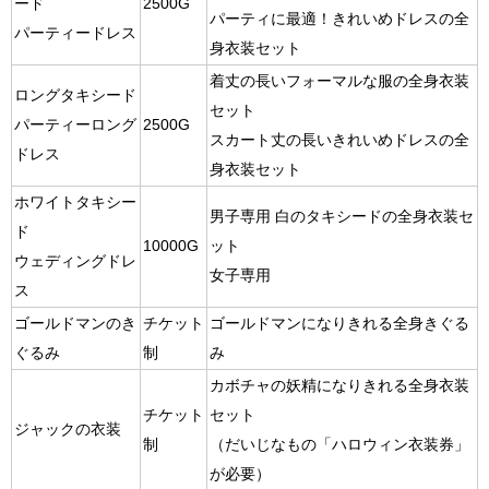
ード
2500G
パーティに最適！きれいめドレスの全
パーティードレス
身衣装セット
着丈の長いフォーマルな服の全身衣装
ロングタキシード
セット
パーティーロング
2500G
スカート丈の長いきれいめドレスの全
ドレス
身衣装セット
ホワイトタキシー
男子専用 白のタキシードの全身衣装セ
ド
10000G
ット
ウェディングドレ
女子専用
ス
ゴールドマンのき
チケット
ゴールドマンになりきれる全身きぐる
ぐるみ
制
み
カボチャの妖精になりきれる全身衣装
チケット
セット
ジャックの衣装
制
（だいじなもの「ハロウィン衣装券」
が必要）