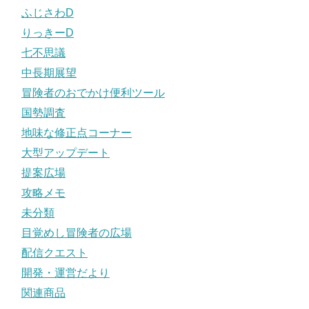
ふじさわD
りっきーD
七不思議
中長期展望
冒険者のおでかけ便利ツール
国勢調査
地味な修正点コーナー
大型アップデート
提案広場
攻略メモ
未分類
目覚めし冒険者の広場
配信クエスト
開発・運営だより
関連商品