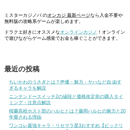
ミスターカジノバ の
オンカジ 最新ページ
なら入金不要や
無料版の攻略系ゲームが楽しめます。
ドラクエ好きにオススメな
オンラインカジノ
！オンライン
で遊びながらゲーム感覚でお金も稼ぐことができます。
最近の投稿
ちいかわのうさぎとは？声優・魅力・ヤハなど自 由す
ぎるキャラを解説
ニンテンドースイッチ2の値段と価格改定前の購入タイ
ミング・注意点解説
桜蘭高校ホスト部のハルヒとは？藤岡ハルヒの魅力と20
年愛される理由
ワンコレ最強キャラ・リセマラ星3おすすめ【ビックリ