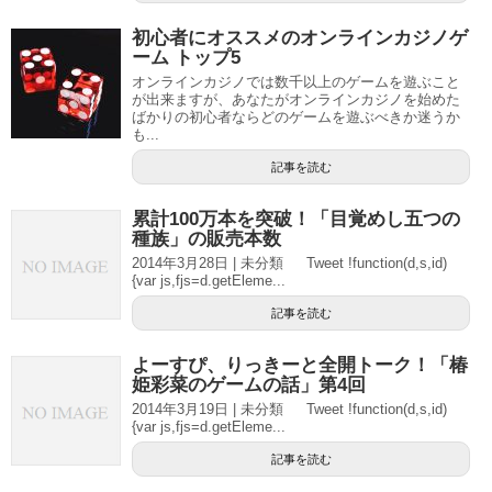
初心者にオススメのオンラインカジノゲ
ーム トップ5
オンラインカジノでは数千以上のゲームを遊ぶこと
が出来ますが、あなたがオンラインカジノを始めた
ばかりの初心者ならどのゲームを遊ぶべきか迷うか
も...
記事を読む
累計100万本を突破！「目覚めし五つの
種族」の販売本数
2014年3月28日 | 未分類 Tweet !function(d,s,id)
{var js,fjs=d.getEleme...
記事を読む
よーすぴ、りっきーと全開トーク！「椿
姫彩菜のゲームの話」第4回
2014年3月19日 | 未分類 Tweet !function(d,s,id)
{var js,fjs=d.getEleme...
記事を読む