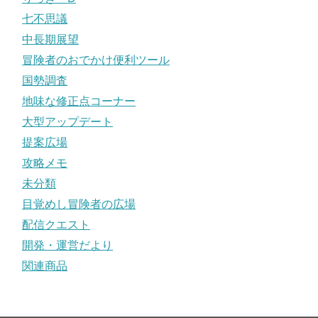
七不思議
中長期展望
冒険者のおでかけ便利ツール
国勢調査
地味な修正点コーナー
大型アップデート
提案広場
攻略メモ
未分類
目覚めし冒険者の広場
配信クエスト
開発・運営だより
関連商品