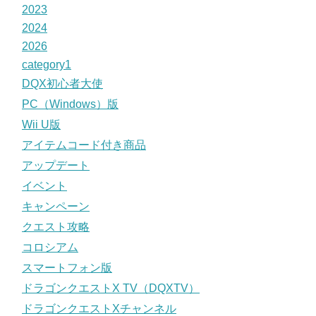
2023
2024
2026
category1
DQX初心者大使
PC（Windows）版
Wii U版
アイテムコード付き商品
アップデート
イベント
キャンペーン
クエスト攻略
コロシアム
スマートフォン版
ドラゴンクエストX TV（DQXTV）
ドラゴンクエストXチャンネル