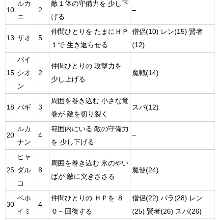
ルカ
敵１体の守備力を 少し下
10
2
–
ニ
げる
仲間ひとりを たまにＨＰ
僧侶(10) レン(15) 賢者
13
ザオ
5
１で 生き返らせる
(12)
バイ
仲間ひとりの 攻撃力を
15
シオ
2
魔戦(14)
少し上げる
ン
周囲を巻き込む 小さな竜
18
バギ
3
スパ(12)
巻が 敵を切り裂く
ルカ
範囲内にいる 敵の守備力
20
4
–
ナン
を 少し下げる
ヒャ
周囲を巻き込む 氷のやい
25
ダル
8
魔使(24)
ばが 敵に突きささる
コ
ベホ
仲間ひとりの ＨＰを ８
僧侶(22) パラ(28) レン
30
4
イミ
０～回復する
(25) 賢者(26) スパ(26)