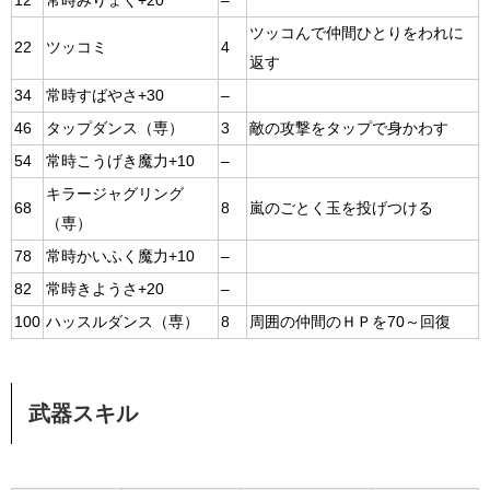
12
常時みりょく+20
–
ツッコんで仲間ひとりをわれに
22
ツッコミ
4
返す
34
常時すばやさ+30
–
46
タップダンス（専）
3
敵の攻撃をタップで身かわす
54
常時こうげき魔力+10
–
キラージャグリング
68
8
嵐のごとく玉を投げつける
（専）
78
常時かいふく魔力+10
–
82
常時きようさ+20
–
100
ハッスルダンス（専）
8
周囲の仲間のＨＰを70～回復
武器スキル