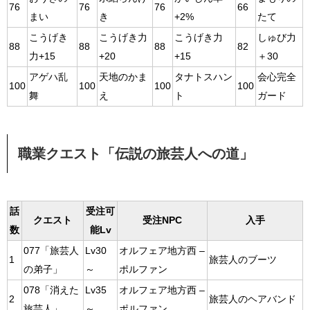
76
76
76
66
まい
き
+2%
たて
こうげき
こうげき力
こうげき力
しゅび力
88
88
88
82
力+15
+20
+15
＋30
アゲハ乱
天地のかま
タナトスハン
会心完全
100
100
100
100
舞
え
ト
ガード
職業クエスト「伝説の旅芸人への道」
話
受注可
クエスト
受注NPC
入手
数
能Lv
077「旅芸人
Lv30
オルフェア地方西 –
1
旅芸人のブーツ
の弟子」
～
ポルファン
078「消えた
Lv35
オルフェア地方西 –
2
旅芸人のヘアバンド
旅芸人」
～
ポルファン