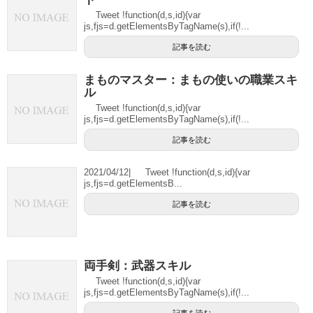
Tweet !function(d,s,id){var
js,fjs=d.getElementsByTagName(s),if(!...
記事を読む
まものマスター：まもの使いの職業スキ
ル
Tweet !function(d,s,id){var
js,fjs=d.getElementsByTagName(s),if(!...
記事を読む
2021/04/12| Tweet !function(d,s,id){var
js,fjs=d.getElementsB...
記事を読む
両手剣：武器スキル
Tweet !function(d,s,id){var
js,fjs=d.getElementsByTagName(s),if(!...