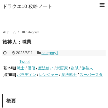
ドラクエ10 攻略ノート
ホーム
category1
旅芸人：職業
2023/6/11
category1
Tweet
[基本職]
戦士
/
僧侶
/
魔法使い
/
武闘家
/
盗賊
/
旅芸人
[追加職]
パラディン
/
レンジャー
/
魔法戦士
/
スーパースタ
ー
概要