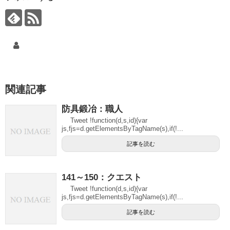
関連記事
防具鍛冶：職人
Tweet !function(d,s,id){var
js,fjs=d.getElementsByTagName(s),if(!...
記事を読む
141～150：クエスト
Tweet !function(d,s,id){var
js,fjs=d.getElementsByTagName(s),if(!...
記事を読む