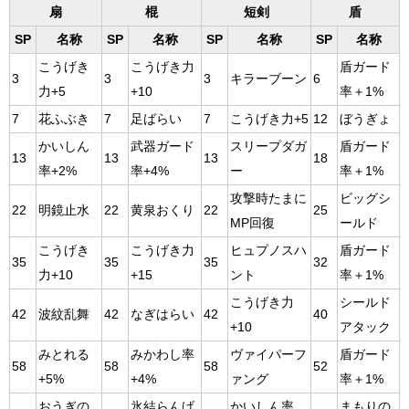
扇
棍
短剣
盾
SP
名称
SP
名称
SP
名称
SP
名称
こうげき
こうげき力
盾ガード
3
3
3
キラーブーン
6
力+5
+10
率＋1%
7
花ふぶき
7
足ばらい
7
こうげき力+5
12
ぼうぎょ
かいしん
武器ガード
スリープダガ
盾ガード
13
13
13
18
率+2%
率+4%
ー
率＋1%
攻撃時たまに
ビッグシ
22
明鏡止水
22
黄泉おくり
22
25
MP回復
ールド
こうげき
こうげき力
ヒュプノスハ
盾ガード
35
35
35
32
力+10
+15
ント
率＋1%
こうげき力
シールド
42
波紋乱舞
42
なぎはらい
42
40
+10
アタック
みとれる
みかわし率
ヴァイパーフ
盾ガード
58
58
58
52
+5%
+4%
ァング
率＋1%
おうぎの
氷結らんげ
かいしん率
まもりの