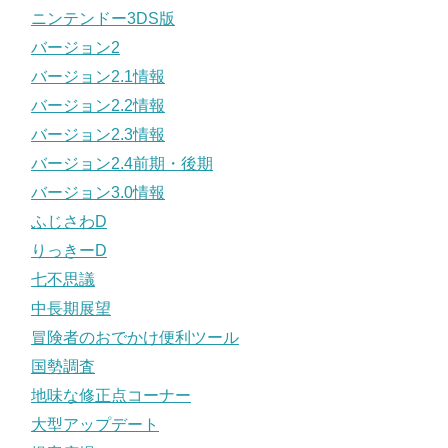
ニンテンドー3DS版
バージョン2
バージョン2.1情報
バージョン2.2情報
バージョン2.3情報
バージョン2.4前期・後期
バージョン3.0情報
ふじさわD
りっきーD
七不思議
中長期展望
冒険者のおでかけ便利ツール
国勢調査
地味な修正点コーナー
大型アップデート