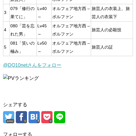
079「修行の
Lv40
オルフェア地方西 –
旅芸人の衣装上、旅
3
果てに」
～
ポルファン
芸人の衣装下
080「芸を忘
Lv45
オルフェア地方西 –
4
旅芸人の必殺技
れた男」
～
ポルファン
081「笑いの
Lv50
オルフェア地方西 –
5
旅芸人の証
極み」
～
ポルファン
@DQ10netさんをフォロー
シェアする
error
0
0
フォローする