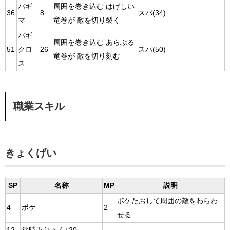
バギ
周囲を巻き込む はげしい
36
8
スパ(34)
マ
竜巻が 敵を切り裂く
バギ
周囲を巻き込む あらぶる
51
クロ
26
スパ(50)
竜巻が 敵を切り刻む
ス
職業スキル
きょくげい
SP
名称
MP
説明
ボケたおして周囲の敵をわらわ
4
ボケ
2
せる