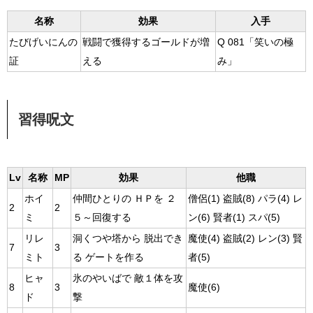
名称
効果
入手
たびげいにんの
戦闘で獲得するゴールドが増
Q 081「笑いの極
証
える
み」
習得呪文
Lv
名称
MP
効果
他職
ホイ
仲間ひとりの ＨＰを ２
僧侶(1) 盗賊(8) パラ(4) レ
2
2
ミ
５～回復する
ン(6) 賢者(1) スパ(5)
リレ
洞くつや塔から 脱出でき
魔使(4) 盗賊(2) レン(3) 賢
7
3
ミト
る ゲートを作る
者(5)
ヒャ
氷のやいばで 敵１体を攻
8
3
魔使(6)
ド
撃