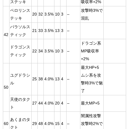
ステッキ
吸収率+2%
ペロリンス
攻撃時3%で
20
32
3.5%
10
3
–
テッキ
混乱
パラソルス
21
33
3.5%
13
3
–
42
ティック
ドラゴン系
ドラゴンス
22
34
3.5%
10
3
–
MP吸収率
ティック
+2%
最大HP+5
ユグドラシ
ムシ系を攻
25
38
4.0%
13
4
–
ル
撃時3%で魅
50
了
天使のタク
27
44
4.0%
20
4
–
最大MP+5
ト
闇属性攻撃
あくまのタ
60
29
48
4.0%
15
4
–
攻撃時2%で
クト