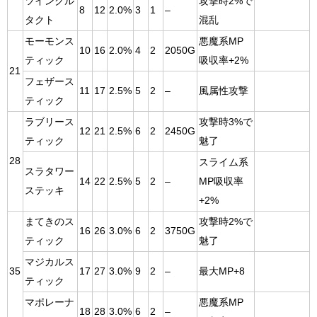
ツインクル
攻撃時2%で
8
12
2.0%
3
1
–
タクト
混乱
モーモンス
悪魔系MP
10
16
2.0%
4
2
2050G
ティック
吸収率+2%
21
フェザース
11
17
2.5%
5
2
–
風属性攻撃
ティック
ラブリース
攻撃時3%で
12
21
2.5%
6
2
2450G
ティック
魅了
28
スライム系
スラタワー
14
22
2.5%
5
2
–
MP吸収率
ステッキ
+2%
まてきのス
攻撃時2%で
16
26
3.0%
6
2
3750G
ティック
魅了
マジカルス
35
17
27
3.0%
9
2
–
最大MP+8
ティック
マポレーナ
悪魔系MP
18
28
3.0%
6
2
–