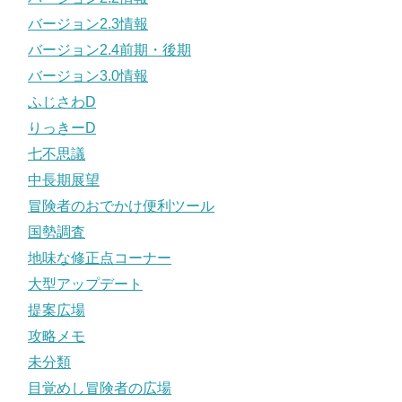
バージョン2.3情報
バージョン2.4前期・後期
バージョン3.0情報
ふじさわD
りっきーD
七不思議
中長期展望
冒険者のおでかけ便利ツール
国勢調査
地味な修正点コーナー
大型アップデート
提案広場
攻略メモ
未分類
目覚めし冒険者の広場