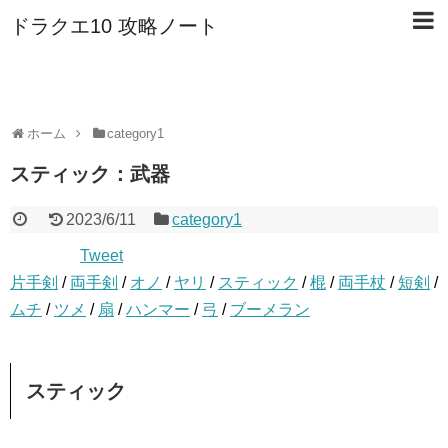
ドラクエ10 攻略ノート
ホーム
category1
スティック：武器
2023/6/11
category1
Tweet
片手剣
/
両手剣
/
オノ
/
ヤリ
/
スティック
/
棍
/
両手杖
/
短剣
/
ムチ
/
ツメ
/
扇
/
ハンマー
/
弓
/
ブーメラン
スティック