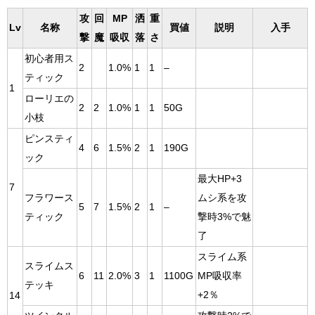
攻
回
MP
洒
重
Lv
名称
買値
説明
入手
撃
魔
吸収
落
さ
初心者用ス
2
1.0%
1
1
–
ティック
1
ローリエの
2
2
1.0%
1
1
50G
小枝
ピンスティ
4
6
1.5%
2
1
190G
ック
最大HP+3
7
フラワース
ムシ系を攻
5
7
1.5%
2
1
–
ティック
撃時3%で魅
了
スライム系
スライムス
6
11
2.0%
3
1
1100G
MP吸収率
テッキ
+2％
14