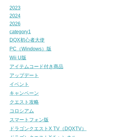
2023
2024
2026
category1
DQX初心者大使
PC（Windows）版
Wii U版
アイテムコード付き商品
アップデート
イベント
キャンペーン
クエスト攻略
コロシアム
スマートフォン版
ドラゴンクエストX TV（DQXTV）