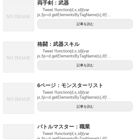
両手剣：武器
Tweet !function(d,s,id){var
js,fjs=d.getElementsByTagName(s),if(!...
記事を読む
格闘：武器スキル
Tweet !function(d,s,id){var
js,fjs=d.getElementsByTagName(s),if(!...
記事を読む
6ページ：モンスターリスト
Tweet !function(d,s,id){var
js,fjs=d.getElementsByTagName(s),if(!...
記事を読む
バトルマスター：職業
Tweet !function(d,s,id){var
js,fjs=d.getElementsByTagName(s),if(!...