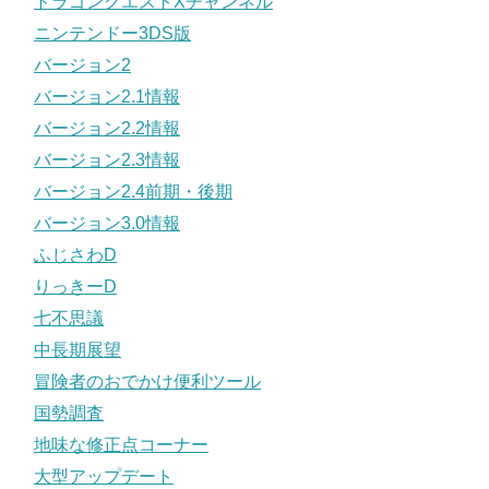
ドラゴンクエストXチャンネル
ニンテンドー3DS版
バージョン2
バージョン2.1情報
バージョン2.2情報
バージョン2.3情報
バージョン2.4前期・後期
バージョン3.0情報
ふじさわD
りっきーD
七不思議
中長期展望
冒険者のおでかけ便利ツール
国勢調査
地味な修正点コーナー
大型アップデート