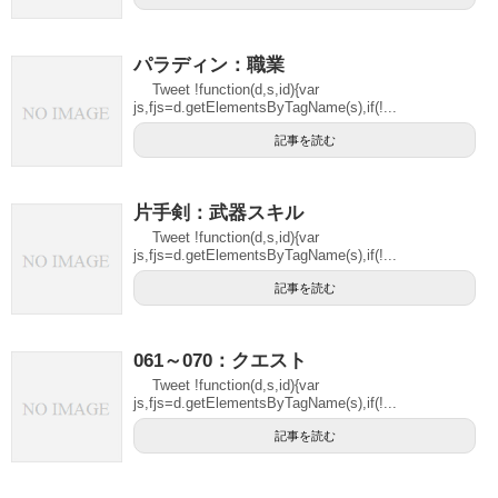
パラディン：職業
Tweet !function(d,s,id){var
js,fjs=d.getElementsByTagName(s),if(!...
記事を読む
片手剣：武器スキル
Tweet !function(d,s,id){var
js,fjs=d.getElementsByTagName(s),if(!...
記事を読む
061～070：クエスト
Tweet !function(d,s,id){var
js,fjs=d.getElementsByTagName(s),if(!...
記事を読む