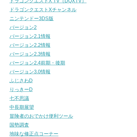
ドラゴンクエストX TV（DQXTV）
ドラゴンクエストXチャンネル
ニンテンドー3DS版
バージョン2
バージョン2.1情報
バージョン2.2情報
バージョン2.3情報
バージョン2.4前期・後期
バージョン3.0情報
ふじさわD
りっきーD
七不思議
中長期展望
冒険者のおでかけ便利ツール
国勢調査
地味な修正点コーナー