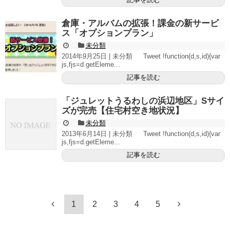
倉庫・アルバムの拡張！課金の新サービ
ス「オプションプラン」
未分類
2014年9月25日 | 未分類 Tweet !function(d,s,id){var
js,fjs=d.getEleme...
記事を読む
「ジュレットうるわしの浜辺地区」Sサイ
ズが完売【住宅村空き地状況】
未分類
2013年6月14日 | 未分類 Tweet !function(d,s,id){var
js,fjs=d.getEleme...
記事を読む
1
2
3
4
5