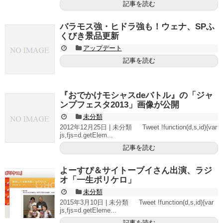
記事を読む
バラモス強・ヒドラ強も！ウェナ、SPふ
くびき景品更新
アップデート
記事を読む
『おでかけモシャスdeバトル』の「ジャ
ンプフェスタ2013」画像が公開
未分類
2012年12月25日 | 未分類 Tweet !function(d,s,id){var
js,fjs=d.getElem...
記事を読む
よーすぴ＆サイトーブイさん出演、ラジ
オ「一生ポリケロ」
未分類
2015年3月10日 | 未分類 Tweet !function(d,s,id){var
js,fjs=d.getEleme...
記事を読む