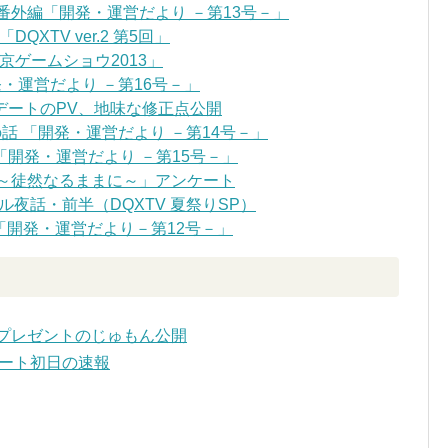
番外編「開発・運営だより －第13号－」
XTV ver.2 第5回」
ゲームショウ2013」
・運営だより －第16号－」
プデートのPV、地味な修正点公開
話 「開発・運営だより －第14号－」
開発・運営だより －第15号－」
～徒然なるままに～」アンケート
夜話・前半（DQXTV 夏祭りSP）
、「開発・運営だより－第12号－」
プレゼントのじゅもん公開
デート初日の速報