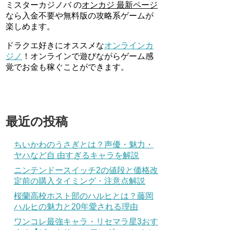
ミスターカジノバ の
オンカジ 最新ページ
なら入金不要や無料版の攻略系ゲームが
楽しめます。
ドラクエ好きにオススメな
オンラインカ
ジノ
！オンラインで遊びながらゲーム感
覚でお金も稼ぐことができます。
最近の投稿
ちいかわのうさぎとは？声優・魅力・
ヤハなど自 由すぎるキャラを解説
ニンテンドースイッチ2の値段と価格改
定前の購入タイミング・注意点解説
桜蘭高校ホスト部のハルヒとは？藤岡
ハルヒの魅力と20年愛される理由
ワンコレ最強キャラ・リセマラ星3おす