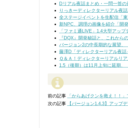
Dリアル夜話まとめ・一問一答の
りっきーディレクターリアル夜話「DQ
全ステージイベントを生配信「東京
新NPC、調理の画像を紹介「開発
「ファミ通LIVE」1.4大型アッ
『DQX』開発秘話と、これからの
バージョン2の中長期的な展望、「
藤澤D「ディレクターリアル夜話
Ｑ＆Ａ！ディレクターリアルリアル
1.5（後期）は11月上旬に延期
前の記事
「からあげクンを救え！！」
次の記事
【バージョン1.4.3】アップ