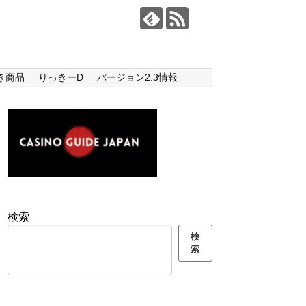
き商品
りっきーD
バージョン2.3情報
検索
検
索