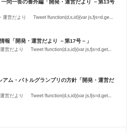
一問一答の番外編「開発・運営だより －第13号
より Tweet !function(d,s,id){var js,fjs=d.ge...
新情報「開発・運営だより －第17号－」
り Tweet !function(d,s,id){var js,fjs=d.get...
シアム・バトルグランプリの方針「開発・運営だ
り Tweet !function(d,s,id){var js,fjs=d.get...