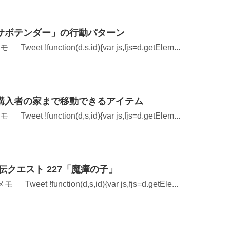
サボテンダー」の行動パターン
et !function(d,s,id){var js,fjs=d.getElem...
購入者の家まで移動できるアイテム
et !function(d,s,id){var js,fjs=d.getElem...
伝クエスト 227「魔瘴の子」
eet !function(d,s,id){var js,fjs=d.getEle...