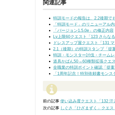
関連記事
特訓モードの報告は、2.2後期
「特訓モード」のリニューアル内
「バージョン1.5.0e」の修正内容
Lv上限60クエスト「123 さら
ドレスアップ屋クエスト「131 
2.1（後期）の特訓スタンプ「
特訓・モンスター討伐・チームレ
道具かばん50→60種類拡張クエ
全職業の特訓ポイント確認「提案
「1周年記念！特別依頼書モンス
前の記事
使い込み度クエスト「132 
次の記事
しぐさ「ひざまずく」クエスト