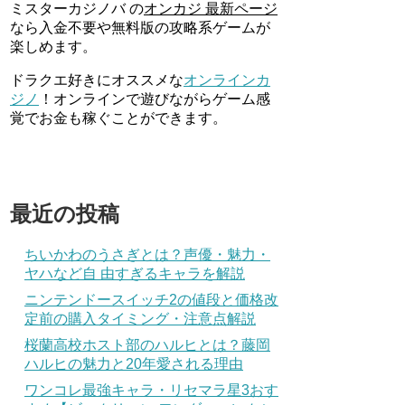
ミスターカジノバ の
オンカジ 最新ページ
なら入金不要や無料版の攻略系ゲームが
楽しめます。
ドラクエ好きにオススメな
オンラインカ
ジノ
！オンラインで遊びながらゲーム感
覚でお金も稼ぐことができます。
最近の投稿
ちいかわのうさぎとは？声優・魅力・
ヤハなど自 由すぎるキャラを解説
ニンテンドースイッチ2の値段と価格改
定前の購入タイミング・注意点解説
桜蘭高校ホスト部のハルヒとは？藤岡
ハルヒの魅力と20年愛される理由
ワンコレ最強キャラ・リセマラ星3おす