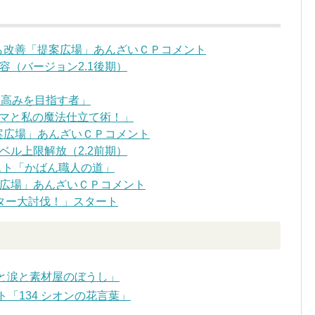
でも改善「提案広場」あんざいＣＰコメント
容（バージョン2.1後期）
なる高みを目指す者」
ママと私の魔法仕立て術！」
提案広場」あんざいＣＰコメント
ベル上限解放（2.2前期）
スト「かばん職人の道」
広場」あんざいＣＰコメント
ター大討伐！」スタート
汗と涙と素材屋のぼうし」
「134 シオンの花言葉」