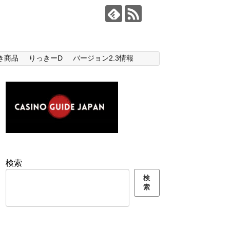
き商品
りっきーD
バージョン2.3情報
検索
検
索