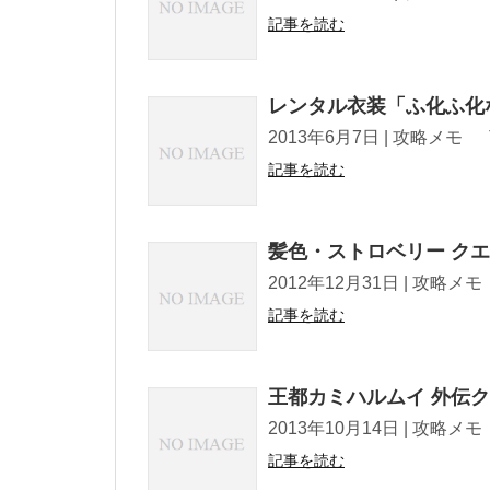
記事を読む
レンタル衣装「ふ化ふ化
2013年6月7日 | 攻略メモ Tweet !f
記事を読む
髪色・ストロベリー クエ
2012年12月31日 | 攻略メモ Tweet 
記事を読む
王都カミハルムイ 外伝ク
2013年10月14日 | 攻略メモ Tweet 
記事を読む