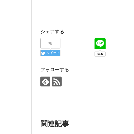
シェアする
ツイート
フォローする
関連記事