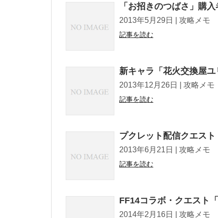
「お招きのつばさ」購入
2013年5月29日 | 攻略メモ Tweet !
記事を読む
新キャラ「花火交換屋ユ
2013年12月26日 | 攻略メモ Tweet 
記事を読む
プクレット配信クエスト 
2013年6月21日 | 攻略メモ Tweet !
記事を読む
FF14コラボ・クエスト
2014年2月16日 | 攻略メモ Tweet !