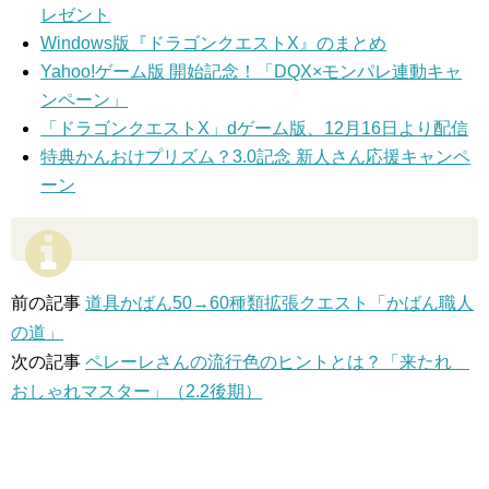
レゼント
Windows版『ドラゴンクエストX』のまとめ
Yahoo!ゲーム版 開始記念！「DQX×モンパレ連動キャ
ンペーン」
「ドラゴンクエストX」dゲーム版、12月16日より配信
特典かんおけプリズム？3.0記念 新人さん応援キャンペ
ーン
前の記事
道具かばん50→60種類拡張クエスト「かばん職人
の道」
次の記事
ペレーレさんの流行色のヒントとは？「来たれ
おしゃれマスター」（2.2後期）