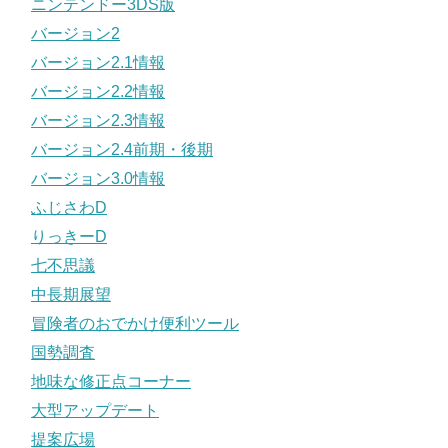
ニンテンドー3DS版
バージョン2
バージョン2.1情報
バージョン2.2情報
バージョン2.3情報
バージョン2.4前期・後期
バージョン3.0情報
ふじさわD
りっきーD
七不思議
中長期展望
冒険者のおでかけ便利ツール
国勢調査
地味な修正点コーナー
大型アップデート
提案広場