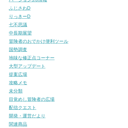
ふじさわD
りっきーD
七不思議
中長期展望
冒険者のおでかけ便利ツール
国勢調査
地味な修正点コーナー
大型アップデート
提案広場
攻略メモ
未分類
目覚めし冒険者の広場
配信クエスト
開発・運営だより
関連商品