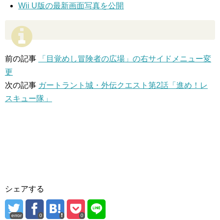
Wii U版の最新画面写真を公開
前の記事
「目覚めし冒険者の広場」の右サイドメニュー変
更
次の記事
ガートラント城・外伝クエスト第2話「進め！レ
スキュー隊」
シェアする
error
0
0