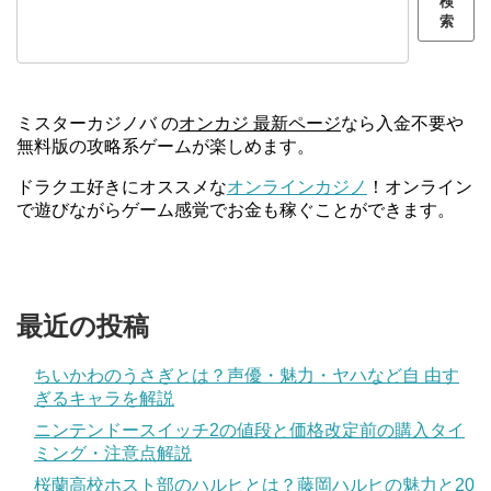
検
索
ミスターカジノバ の
オンカジ 最新ページ
なら入金不要や
無料版の攻略系ゲームが楽しめます。
ドラクエ好きにオススメな
オンラインカジノ
！オンライン
で遊びながらゲーム感覚でお金も稼ぐことができます。
最近の投稿
ちいかわのうさぎとは？声優・魅力・ヤハなど自 由す
ぎるキャラを解説
ニンテンドースイッチ2の値段と価格改定前の購入タイ
ミング・注意点解説
桜蘭高校ホスト部のハルヒとは？藤岡ハルヒの魅力と20