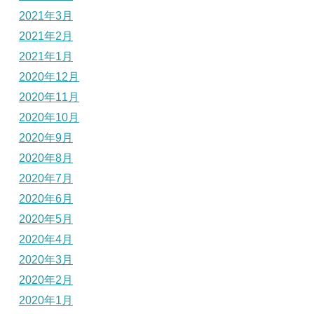
2021年3月
2021年2月
2021年1月
2020年12月
2020年11月
2020年10月
2020年9月
2020年8月
2020年7月
2020年6月
2020年5月
2020年4月
2020年3月
2020年2月
2020年1月