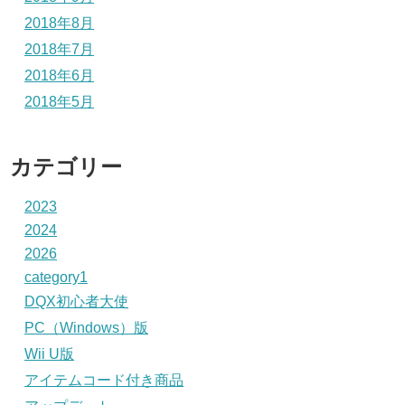
2018年8月
2018年7月
2018年6月
2018年5月
カテゴリー
2023
2024
2026
category1
DQX初心者大使
PC（Windows）版
Wii U版
アイテムコード付き商品