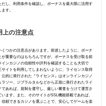
ただし、利用条件を確認し、ボーナスを最大限に活用す
します。
用上の注意点
いくつかの注意点があります。前述したように、ボーナ
とが重要なのはもちろんですが、ボーナスを受け取る前
ラインカジノの信頼性や評判を確認することも大切で
正サイトを利用してしまわないように、ライセンス取得
。公的に発行された『ライセンス』はオンラインカジノ
ュラソー、ジブラルタルなどから正規に発行されたライ
ノであれば、規制を遵守し、厳しい審査をうけて運営さ
います。また、そのサイトがSSL機能搭載であれば、
。信頼できるカジノを選ぶことで、安心してゲームを楽