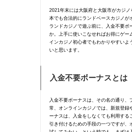
2021年末には大阪府と大阪市がカジノ
本でも合法的にランドベースカジノが
ランドカジノで遊ぶ前に、入金不要ボ
か。上手に使いこなせればお得にゲー
インカジノ初心者でもわかりやすいよ
いと思います。
入金不要ボーナスとは
入金不要ボーナスは、その名の通り、
常、オンラインカジノでは、新規登録
ーナスは、入金をしなくても利用する
引き付けるための手段の一つですが、
試してみたい、という時でも、まずは