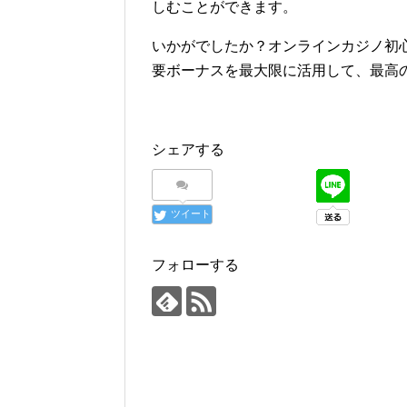
しむことができます。
いかがでしたか？オンラインカジノ初
要ボーナスを最大限に活用して、最高
シェアする
ツイート
フォローする