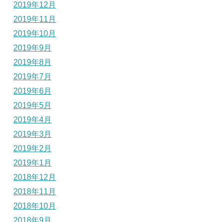
2019年12月
2019年11月
2019年10月
2019年9月
2019年8月
2019年7月
2019年6月
2019年5月
2019年4月
2019年3月
2019年2月
2019年1月
2018年12月
2018年11月
2018年10月
2018年9月