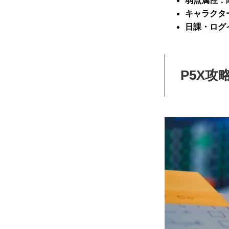
弱点属性：
キャラクタ
日課・ログ
P5X