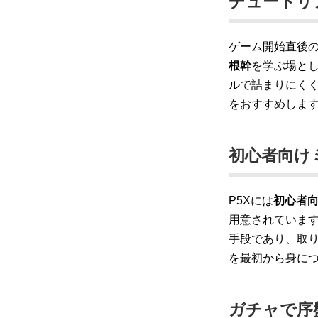
チュートリ
ゲーム開始直後
根幹
を学ぶ場と
ルで詰まりにく
をおすすめしま
初心者向け
P5Xには
初心者
用意されていま
手段であり、取
を最初から身に
ガチャで序