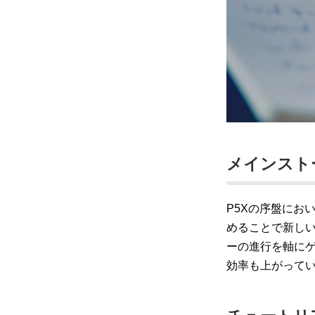
メインスト
P5Xの序盤にお
めることで新し
ーの進行を軸に
効率も上がって