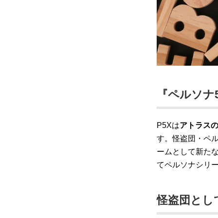
『ペルソナ
P5Xは
アトラスの
す。怪盗団・ペ
ームとして新た
てペルソナシリ
怪盗団とし