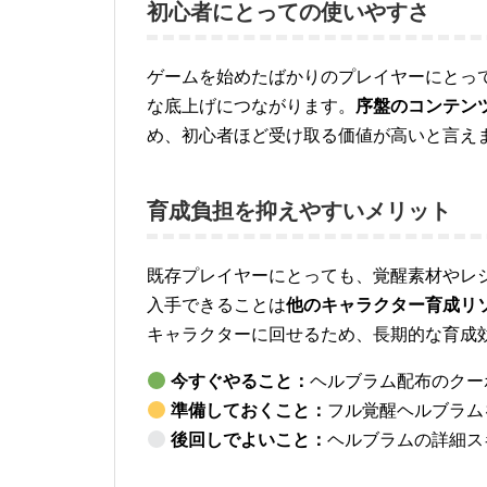
初心者にとっての使いやすさ
ゲームを始めたばかりのプレイヤーにとっ
な底上げにつながります。
序盤のコンテン
め、初心者ほど受け取る価値が高いと言え
育成負担を抑えやすいメリット
既存プレイヤーにとっても、覚醒素材やレ
入手できることは
他のキャラクター育成リ
キャラクターに回せるため、長期的な育成
今すぐやること：
ヘルブラム配布のクー
準備しておくこと：
フル覚醒ヘルブラム
後回しでよいこと：
ヘルブラムの詳細ス