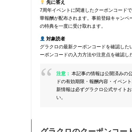
先に答え
7周年イベントに関連したクーポンコード
華報酬が配布されます。事前登録キャンペ
の特典を一度に受け取れます。
対象読者
グラクロの最新クーポンコードを確認した
ーポンコードの入力方法や注意点を確認し
注意：
本記事の情報は公開済みの
ドの有効期限・報酬内容・イベント
新情報は必ずグラクロ公式サイトお
い。
グラクロのクーポンコー