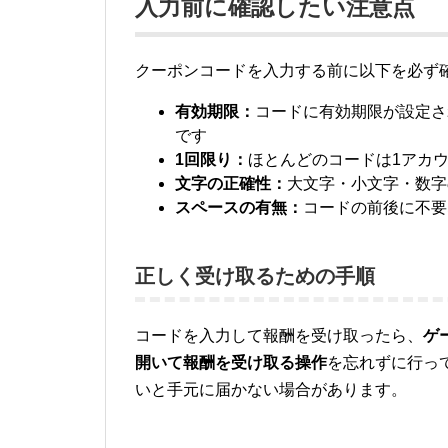
入力前に確認したい注意点
クーポンコードを入力する前に以下を必ず
有効期限：
コードに有効期限が設定さ
です
1回限り：
ほとんどのコードは1アカ
文字の正確性：
大文字・小文字・数字
スペースの有無：
コードの前後に不要
正しく受け取るための手順
コードを入力して報酬を受け取ったら、
ゲ
開いて報酬を受け取る操作
を忘れずに行っ
いと手元に届かない場合があります。