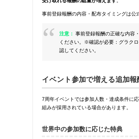
受け取れる報酬の総量が増えます
。
事前登録報酬の内容・配布タイミングは公
注意：
事前登録報酬の正確な内容
ください。※確認が必要：グラクロ
認してください。
イベント参加で増える追加報
7周年イベントでは参加人数・達成条件に
組みが採用されている場合があります。
世界中の参加数に応じた特典