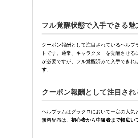
フル覚醒状態で入手できる魅
クーポン報酬として注目されているヘルブ
トです。通常、キャラクターを覚醒させる
が必要ですが、フル覚醒済みで入手できれ
す
。
クーポン報酬として注目され
ヘルブラムはグラクロにおいて一定の人気
無料配布は、
初心者から中級者まで幅広い