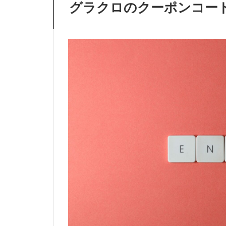
グラクロのクーポンコー