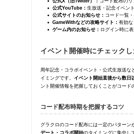
公式X（旧Twitter）：
コード配布のリ
公式YouTube：
生放送・記念イベン
公式サイトのお知らせ：
コード一覧・
GameWithなどの攻略サイト：
有効な
ゲーム内のお知らせ：
ログイン時に表
イベント開催時にチェックし
周年記念・コラボイベント・公式生放送な
イミングです。
イベント開始直後から数日
ント開催情報を把握しておくことがコード
コード配布時期を把握するコツ
グラクロのコード配布には一定のパターン
デート・コラボ開始
のタイミングに集中し