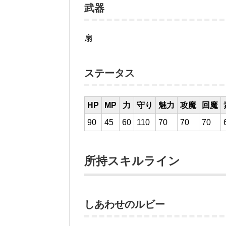
武器
扇
ステータス
HP
MP
力
守り
魅力
攻魔
回魔
90
45
60
110
70
70
70
所持スキルライン
しあわせのルビー