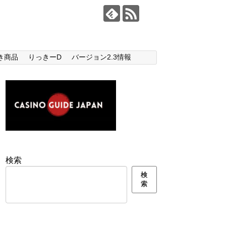
き商品
りっきーD
バージョン2.3情報
検索
検
索