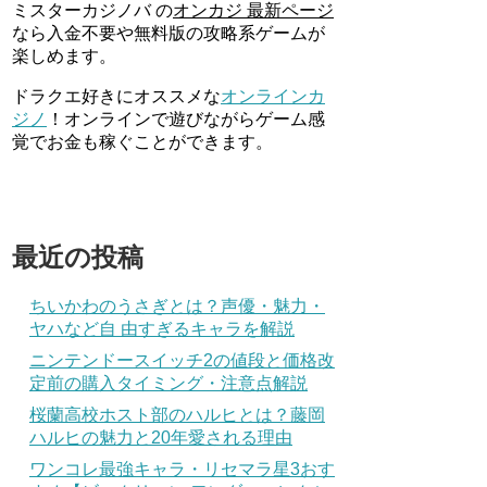
ミスターカジノバ の
オンカジ 最新ページ
なら入金不要や無料版の攻略系ゲームが
楽しめます。
ドラクエ好きにオススメな
オンラインカ
ジノ
！オンラインで遊びながらゲーム感
覚でお金も稼ぐことができます。
最近の投稿
ちいかわのうさぎとは？声優・魅力・
ヤハなど自 由すぎるキャラを解説
ニンテンドースイッチ2の値段と価格改
定前の購入タイミング・注意点解説
桜蘭高校ホスト部のハルヒとは？藤岡
ハルヒの魅力と20年愛される理由
ワンコレ最強キャラ・リセマラ星3おす