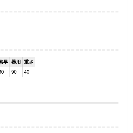
素早
器用
重さ
60
90
40