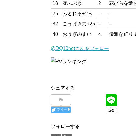
18
花ふぶき
2
花びらを散
25
みとれる+5%
–
–
32
こうげき力+25
–
–
40
おうぎのまい
4
優雅な踊り
@DQ10netさんをフォロー
シェアする
ツイート
フォローする