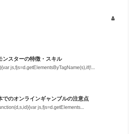
モンスターの特徴・スキル
{var js,fjs=d.getElementsByTagName(s),if(!...
本でのオンラインギャンブルの注意点
tion(d,s,id){var js,fjs=d.getElements...