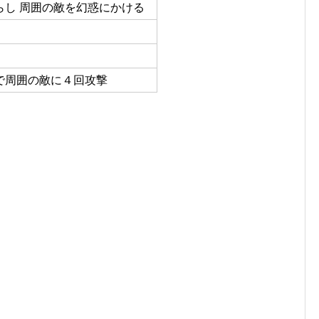
らし 周囲の敵を幻惑にかける
で周囲の敵に４回攻撃