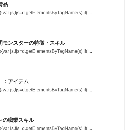
備品
{var js,fjs=d.getElementsByTagName(s),if(!...
間モンスターの特徴・スキル
{var js,fjs=d.getElementsByTagName(s),if(!...
）：アイテム
{var js,fjs=d.getElementsByTagName(s),if(!...
ンの職業スキル
{var js,fjs=d.getElementsByTagName(s),if(!...