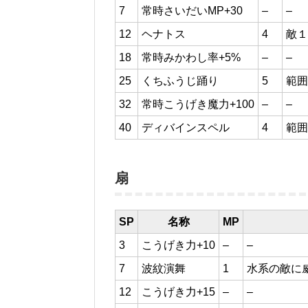
7
常時さいだいMP+30
–
–
12
ヘナトス
4
敵１
18
常時みかわし率+5%
–
–
25
くちふうじ踊り
5
範囲
32
常時こうげき魔力+100
–
–
40
ディバインスペル
4
範囲
扇
SP
名称
MP
3
こうげき力+10
–
–
7
波紋演舞
1
水系の敵に
12
こうげき力+15
–
–