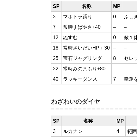
SP
名称
MP
3
マホトラ踊り
0
ふし
7
常時すばやさ+40
–
–
12
ぬすむ
0
敵１
18
常時さいだいHP＋30
–
–
25
宝石ジャグリング
8
セレ
32
常時みのまもり+80
–
–
40
ラッキーダンス
7
幸運
わざわいのダイヤ
SP
名称
MP
3
ルカナン
4
範囲