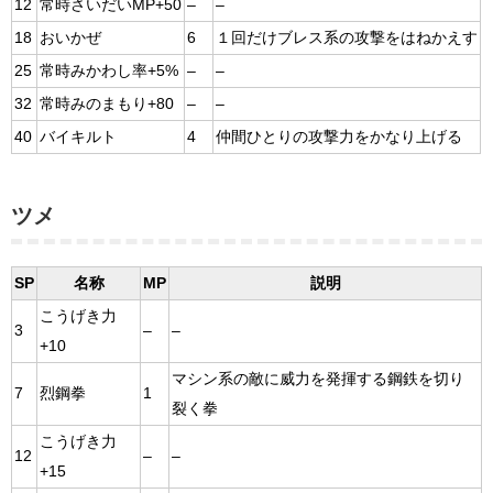
12
常時さいだいMP+50
–
–
18
おいかぜ
6
１回だけブレス系の攻撃をはねかえす
25
常時みかわし率+5%
–
–
32
常時みのまもり+80
–
–
40
バイキルト
4
仲間ひとりの攻撃力をかなり上げる
ツメ
SP
名称
MP
説明
こうげき力
3
–
–
+10
マシン系の敵に威力を発揮する鋼鉄を切り
7
烈鋼拳
1
裂く拳
こうげき力
12
–
–
+15