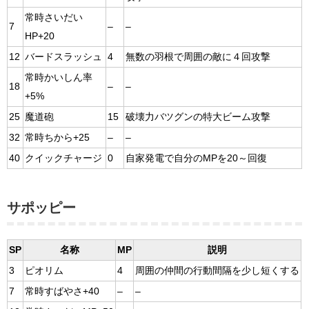
常時さいだい
7
–
–
HP+20
12
バードスラッシュ
4
無数の羽根で周囲の敵に４回攻撃
常時かいしん率
18
–
–
+5%
25
魔道砲
15
破壊力バツグンの特大ビーム攻撃
32
常時ちから+25
–
–
40
クイックチャージ
0
自家発電で自分のMPを20～回復
サポッピー
SP
名称
MP
説明
3
ピオリム
4
周囲の仲間の行動間隔を少し短くする
7
常時すばやさ+40
–
–