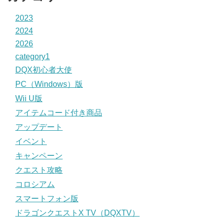
2023
2024
2026
category1
DQX初心者大使
PC（Windows）版
Wii U版
アイテムコード付き商品
アップデート
イベント
キャンペーン
クエスト攻略
コロシアム
スマートフォン版
ドラゴンクエストX TV（DQXTV）