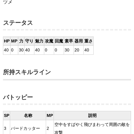
ツメ
ステータス
HP
MP
力
守り
魅力
攻魔
回魔
素早
器用
重さ
40
0
30
40
40
0
0
30
20
40
所持スキルライン
バトッピー
SP
名称
MP
説明
空中をすばやく飛びまわって周囲の敵を
3
バードカッター
2
攻撃