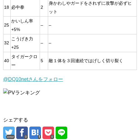
身かわしやガードをされずに攻撃が必ずヒ
18
必中拳
2
ット
かいしん率
25
–
–
+5%
こうげき力
32
–
–
+25
タイガークロ
40
5
敵１体を３回連続ではげしく切り裂く
ー
@DQ10netさんをフォロー
シェアする
error
0
0