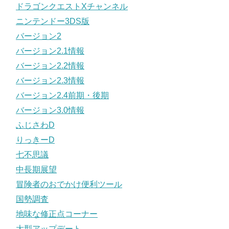
ドラゴンクエストXチャンネル
ニンテンドー3DS版
バージョン2
バージョン2.1情報
バージョン2.2情報
バージョン2.3情報
バージョン2.4前期・後期
バージョン3.0情報
ふじさわD
りっきーD
七不思議
中長期展望
冒険者のおでかけ便利ツール
国勢調査
地味な修正点コーナー
大型アップデート