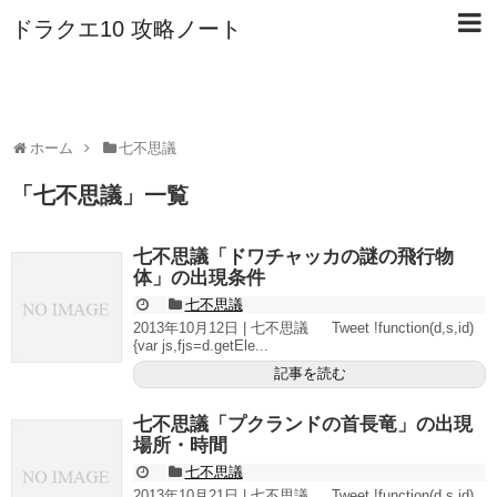
ドラクエ10 攻略ノート
ホーム
七不思議
「
七不思議
」
一覧
七不思議「ドワチャッカの謎の飛行物
体」の出現条件
七不思議
2013年10月12日 | 七不思議 Tweet !function(d,s,id)
{var js,fjs=d.getEle...
記事を読む
七不思議「プクランドの首長竜」の出現
場所・時間
七不思議
2013年10月21日 | 七不思議 Tweet !function(d,s,id)