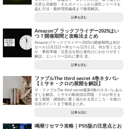
注意な召喚獣・ギルガメッシュから源氏シリーズを
盗む方法・最終理想編成まで徹底解説。
記事を読む
Amazonブ ラックフライデー2025はい
つ？開催期間と攻略法まとめ
Amazonブラックフライデー2025の開催期間は先行
セール11月21日〜本セール12月1 日。何が安くなる
か・事前準備・注意点を初心者向けにわかりやすく
解説。エントリー忘れに要注 意。
記事を読む
ファブルThe third secret 4巻ネタバレ
【ミサキ・クロの展開を解説】
ザ・ファブルThe third secret最新4巻のネタバレあら
すじを解説。ミサキの動画流出問題・クロが井土を
追う展開・感情的に重く描かれる見どころ・今後の
注目ポイントまで徹底まとめ。
記事を読む
鳴潮リセマラ攻略｜PS5版の注意点とお