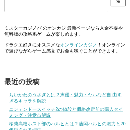
索
ミスターカジノバ の
オンカジ 最新ページ
なら入金不要や
無料版の攻略系ゲームが楽しめます。
ドラクエ好きにオススメな
オンラインカジノ
！オンライン
で遊びながらゲーム感覚でお金も稼ぐことができます。
最近の投稿
ちいかわのうさぎとは？声優・魅力・ヤハなど自 由す
ぎるキャラを解説
ニンテンドースイッチ2の値段と価格改定前の購入タイ
ミング・注意点解説
桜蘭高校ホスト部のハルヒとは？藤岡ハルヒの魅力と20
年愛される理由