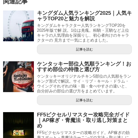
関連記事
キングダム人気ランキング2025｜人気キ
ャラTOP20と魅力を解説
キングダムキャラクター人気ランキングTOP20を
2025年版で解 説。1位は羌瘣。桓騎・王騎など上位
キャラの人気理由を深掘りし、初心者向けのキャラ
クターの 見方まで一気にまとめました。
記事を読む
ケンタッキー部位人気順ランキング！お
すすめ部位の特徴と選び方
ケンタッキーオリジナルチキン5部位の人気順をラン
キング形式で解説。サイ・リブ・キール・ドラム・
ウイングそれぞれの味・脂・食べやすさの違いと、
自分好みの部位の選び方をまとめています。
記事を読む
FF5ピクセルリマスター攻略完全ガイド
｜AP稼ぎ・青魔法・取り逃し対策まと
め
FF5ピクセルリマスターの攻略ガイド。AP稼ぎの効
率スポット・青魔法ラーニングの方法・取り逃しに