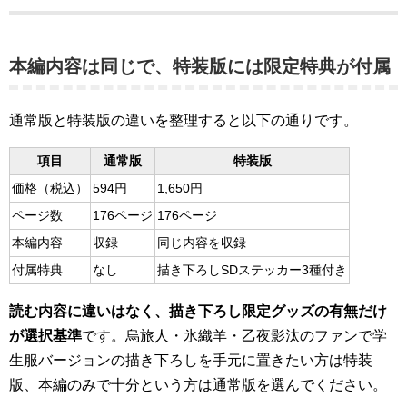
本編内容は同じで、特装版には限定特典が付属
通常版と特装版の違いを整理すると以下の通りです。
項目
通常版
特装版
価格（税込）
594円
1,650円
ページ数
176ページ
176ページ
本編内容
収録
同じ内容を収録
付属特典
なし
描き下ろしSDステッカー3種付き
読む内容に違いはなく、描き下ろし限定グッズの有無だけ
が選択基準
です。烏旅人・氷織羊・乙夜影汰のファンで学
生服バージョンの描き下ろしを手元に置きたい方は特装
版、本編のみで十分という方は通常版を選んでください。