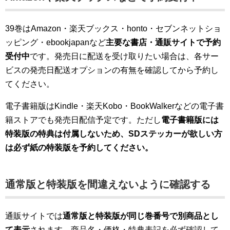
39巻はAmazon・楽天ブックス・honto・セブンネットショ
ッピング・ebookjapanなど
主要な書店・通販サイトで予約
受付中
です。発売日に配送を受け取りたい場合は、各サー
ビスの発売日配送オプションの有無を確認してから予約し
てください。
電子書籍版はKindle・楽天Kobo・BookWalkerなどの電子書
籍ストアでも発売日配信予定です。ただし
電子書籍版には
特装版の特典は付属しないため、SDステッカーが欲しい方
は必ず紙の特装版を予約してください。
通常版と特装版を間違えないように確認する
通販サイトでは
通常版と特装版が同じ巻番号で別商品とし
て表示
されます。商品名・価格・特典表記を必ず確認して