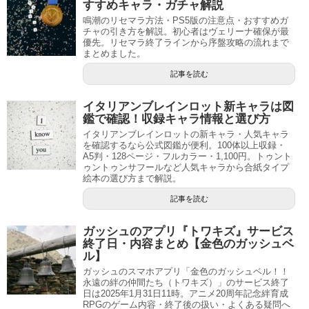
すすめキャラ・ガチャ解説
鳴潮のリセマラ方法・PS5版の注意点・おすすめガ
チャの引き方を解説。初心者はヴェリーナ確保が最
優先。リセマラ終了ラインから序盤攻略の流れまで
まとめました。
記事を読む
イタリアンブレインロット新キャラは図
鑑で確認！収録キャラ情報と選び方
イタリアンブレインロットの新キャラ・人気キャラ
を確認するなら公式図鑑が便利。100体以上収録・
A5判・128ページ・フルカラー・1,100円。トゥント
ゥントゥンサフールなど人気キャラから合紙タイプ
絵本の選び方まで解説。
記事を読む
ガッシュのアプリ『トワキズ』サービス
終了日・内容まとめ【金色のガッシュベ
ル】
ガッシュのスマホアプリ「金色のガッシュベル！！
永遠の絆の仲間たち（トワキズ）」のサービス終了
日は2025年1月31日11時。アニメ20周年記念絆育成
RPGのゲーム内容・終了後の扱い・よくある疑問へ