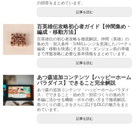
の回答をまとめています。
記事を読む
百英雄伝攻略初心者ガイド【仲間集め・
編成・移動方法】
百英雄伝の初心者攻略を徹底解説。仲間（英雄）の
集め方・加入条件・S/M/Lレンジを意識したパーティ
編成・移動を快適にする方法・ダンジョン前の準備
まで序盤攻略に必要な基本情報をまとめています。
記事を読む
あつ森追加コンテンツ【ハッピーホーム
パラダイス】できること完全解説
あつ森の追加コンテンツ「ハッピーホームパラダイ
ス」でできること・始め方・別荘づくりの進め方・
本編に活かせる機能・ポキの使い方まで徹底解説。
島づくりの楽しさをさらに広げるDLCの魅力をまと
めています。
記事を読む