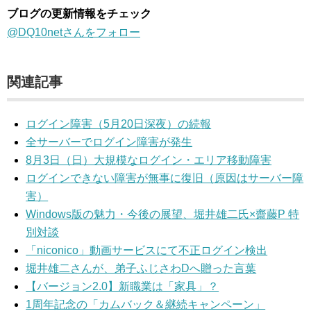
ブログの更新情報をチェック
@DQ10netさんをフォロー
関連記事
ログイン障害（5月20日深夜）の続報
全サーバーでログイン障害が発生
8月3日（日）大規模なログイン・エリア移動障害
ログインできない障害が無事に復旧（原因はサーバー障
害）
Windows版の魅力・今後の展望、堀井雄二氏×齋藤P 特
別対談
「niconico」動画サービスにて不正ログイン検出
堀井雄二さんが、弟子ふじさわDへ贈った言葉
【バージョン2.0】新職業は「家具」？
1周年記念の「カムバック＆継続キャンペーン」