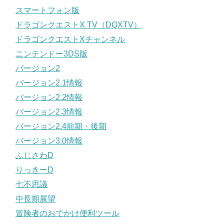
スマートフォン版
ドラゴンクエストX TV（DQXTV）
ドラゴンクエストXチャンネル
ニンテンドー3DS版
バージョン2
バージョン2.1情報
バージョン2.2情報
バージョン2.3情報
バージョン2.4前期・後期
バージョン3.0情報
ふじさわD
りっきーD
七不思議
中長期展望
冒険者のおでかけ便利ツール