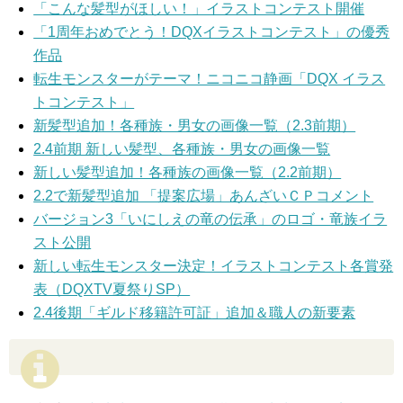
「こんな髪型がほしい！」イラストコンテスト開催
「1周年おめでとう！DQXイラストコンテスト」の優秀
作品
転生モンスターがテーマ！ニコニコ静画「DQX イラス
トコンテスト」
新髪型追加！各種族・男女の画像一覧（2.3前期）
2.4前期 新しい髪型、各種族・男女の画像一覧
新しい髪型追加！各種族の画像一覧（2.2前期）
2.2で新髪型追加 「提案広場」あんざいＣＰコメント
バージョン3「いにしえの竜の伝承」のロゴ・竜族イラ
スト公開
新しい転生モンスター決定！イラストコンテスト各賞発
表（DQXTV夏祭りSP）
2.4後期「ギルド移籍許可証」追加＆職人の新要素