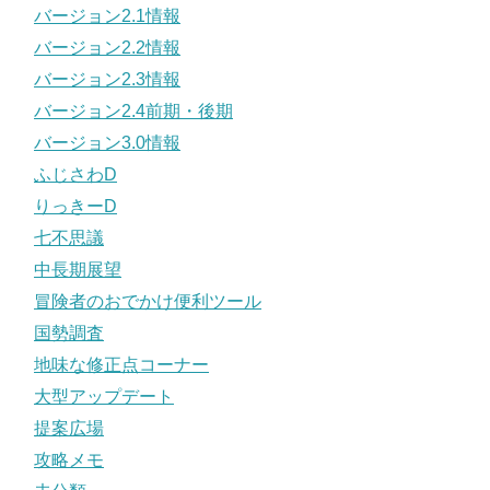
バージョン2.1情報
バージョン2.2情報
バージョン2.3情報
バージョン2.4前期・後期
バージョン3.0情報
ふじさわD
りっきーD
七不思議
中長期展望
冒険者のおでかけ便利ツール
国勢調査
地味な修正点コーナー
大型アップデート
提案広場
攻略メモ