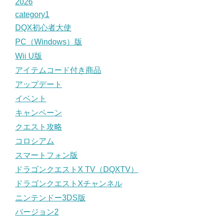
2026
category1
DQX初心者大使
PC（Windows）版
Wii U版
アイテムコード付き商品
アップデート
イベント
キャンペーン
クエスト攻略
コロシアム
スマートフォン版
ドラゴンクエストX TV（DQXTV）
ドラゴンクエストXチャンネル
ニンテンドー3DS版
バージョン2