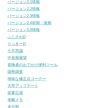
バージョン2.1情報
バージョン2.2情報
バージョン2.3情報
バージョン2.4前期・後期
バージョン3.0情報
ふじさわD
りっきーD
七不思議
中長期展望
冒険者のおでかけ便利ツール
国勢調査
地味な修正点コーナー
大型アップデート
提案広場
攻略メモ
未分類