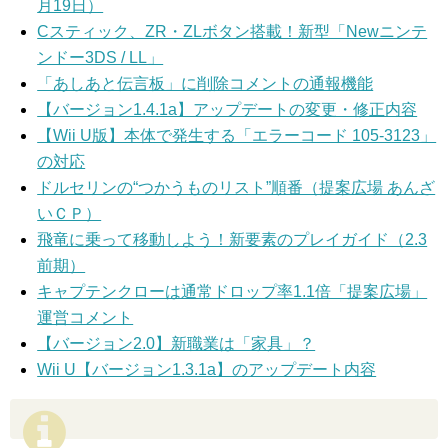
月19日）
Cスティック、ZR・ZLボタン搭載！新型「Newニンテ
ンドー3DS / LL」
「あしあと伝言板」に削除コメントの通報機能
【バージョン1.4.1a】アップデートの変更・修正内容
【Wii U版】本体で発生する「エラーコード 105-3123」
の対応
ドルセリンの“つかうものリスト”順番（提案広場 あんざ
いＣＰ）
飛竜に乗って移動しよう！新要素のプレイガイド（2.3
前期）
キャプテンクローは通常ドロップ率1.1倍「提案広場」
運営コメント
【バージョン2.0】新職業は「家具」？
Wii U【バージョン1.3.1a】のアップデート内容