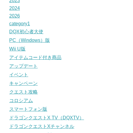
2023
2024
2026
category1
DQX初心者大使
PC（Windows）版
Wii U版
アイテムコード付き商品
アップデート
イベント
キャンペーン
クエスト攻略
コロシアム
スマートフォン版
ドラゴンクエストX TV（DQXTV）
ドラゴンクエストXチャンネル