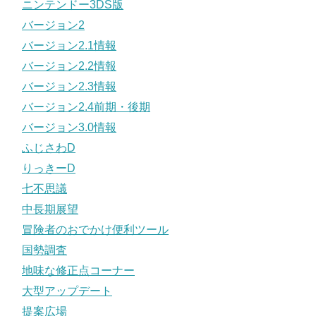
ニンテンドー3DS版
バージョン2
バージョン2.1情報
バージョン2.2情報
バージョン2.3情報
バージョン2.4前期・後期
バージョン3.0情報
ふじさわD
りっきーD
七不思議
中長期展望
冒険者のおでかけ便利ツール
国勢調査
地味な修正点コーナー
大型アップデート
提案広場