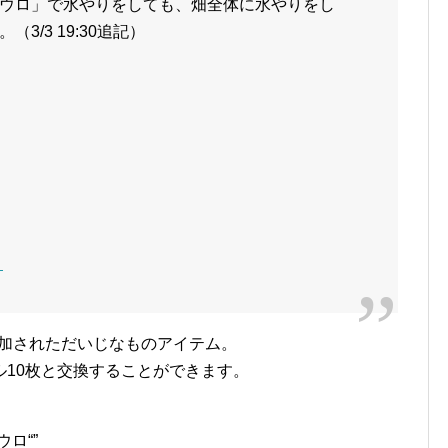
ウロ」で水やりをしても、畑全体に水やりをし
/3 19:30追記）
・
追加されただいじなものアイテム。
10枚と交換することができます。
ロ“”