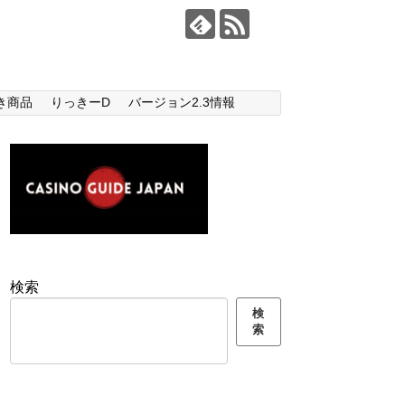
き商品
りっきーD
バージョン2.3情報
検索
検
索