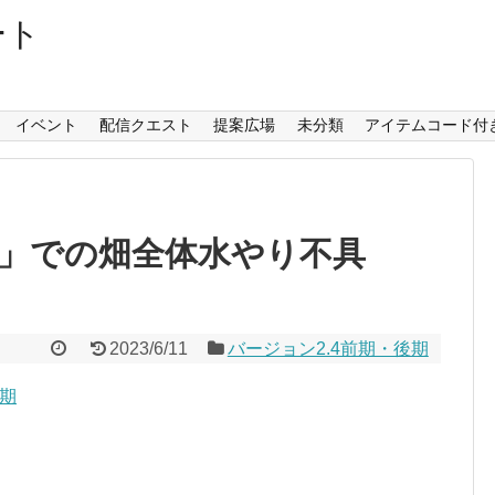
ート
イベント
配信クエスト
提案広場
未分類
アイテムコード付
」での畑全体水やり不具
2023/6/11
バージョン2.4前期・後期
後期