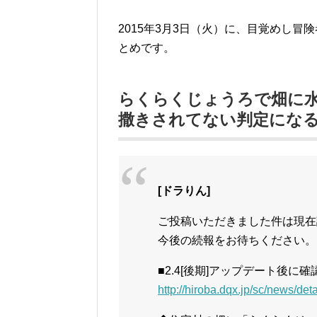
2015年3月3日（火）に、目覚めし
とめです。
らくらくじょうろで畑に
撒きされてない判定にな
[ドラりん]
ご投稿いただきました件は現在
今後の続報をお待ちください。
■2.4[後期]アップデート後に確認
http://hiroba.dqx.jp/sc/news/d