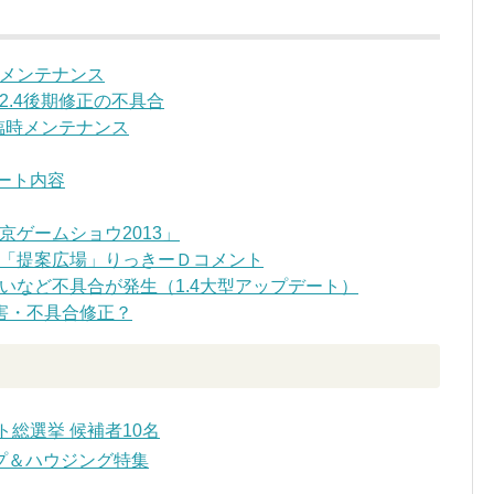
メンテナンス
.4後期修正の不具合
臨時メンテナンス
デート内容
ゲームショウ2013」
「提案広場」りっきーＤコメント
いなど不具合が発生（1.4大型アップデート）
害・不具合修正？
総選挙 候補者10名
ップ＆ハウジング特集