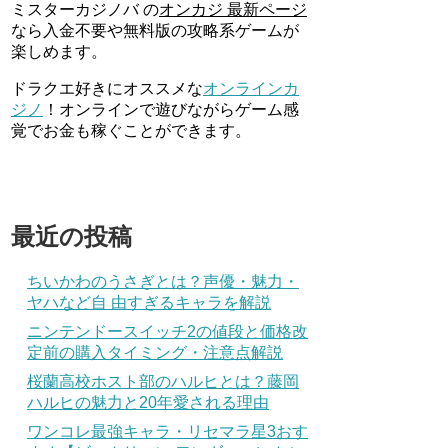
ミスターカジノバ の
オンカジ 最新ページ
なら入金不要や無料版の攻略系ゲームが
楽しめます。
ドラクエ好きにオススメな
オンラインカ
ジノ
！オンラインで遊びながらゲーム感
覚でお金も稼ぐことができます。
最近の投稿
ちいかわのうさぎとは？声優・魅力・
ヤハなど自 由すぎるキャラを解説
ニンテンドースイッチ2の値段と価格改
定前の購入タイミング・注意点解説
桜蘭高校ホスト部のハルヒとは？藤岡
ハルヒの魅力と20年愛される理由
ワンコレ最強キャラ・リセマラ星3おす