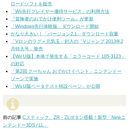
ロードソフトを販売
「Wii先行プレイヤー優待サービス」の利用方法
『冒険者のおでかけ便利ツール』が更新
「Windows先行体験版」ダウンロード開始
かなり大きい！「バージョン2.1」ダウンロード容量
「Vロンのラグ＋元気玉」封入の「Vジャンプ 2013年2
月特大号」発売
【Wii U版】本体で発生する「エラーコード 105-3123」
の対応
「第2回 クーちゃん おでかけイベント」ニンテンドー
ゾーンで実施
「Wii U版ベータテスト特設ページ」が公開
前の記事
Cスティック、ZR・ZLボタン搭載！新型「Newニ
ンテンドー3DS / LL」