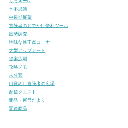
りっきーD
七不思議
中長期展望
冒険者のおでかけ便利ツール
国勢調査
地味な修正点コーナー
大型アップデート
提案広場
攻略メモ
未分類
目覚めし冒険者の広場
配信クエスト
開発・運営だより
関連商品