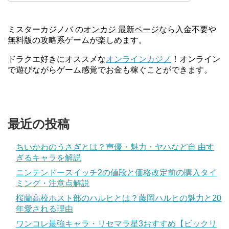
ミスターカジノバ の
オンカジ 最新ページ
なら入金不要や
無料版の攻略系ゲームが楽しめます。
ドラクエ好きにオススメな
オンラインカジノ
！オンライン
で遊びながらゲーム感覚でお金も稼ぐことができます。
最近の投稿
ちいかわのうさぎとは？声優・魅力・ヤハなど自 由す
ぎるキャラを解説
ニンテンドースイッチ2の値段と価格改定前の購入タイ
ミング・注意点解説
桜蘭高校ホスト部のハルヒとは？藤岡ハルヒの魅力と20
年愛される理由
ワンコレ最強キャラ・リセマラ星3おすすめ【ビックリ