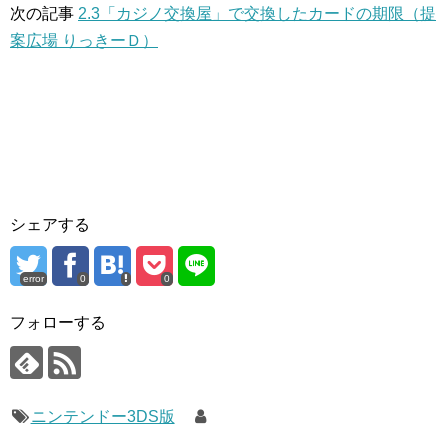
次の記事
2.3「カジノ交換屋」で交換したカードの期限（提
案広場 りっきーＤ）
シェアする
error
0
0
フォローする
ニンテンドー3DS版