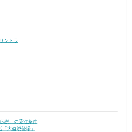
 サントラ
伝説」の受注条件
話「大盗賊登場」