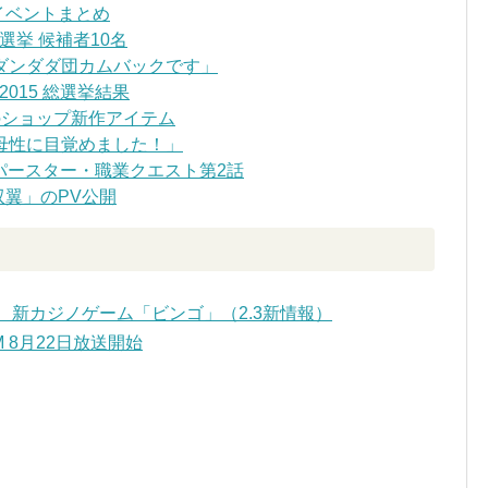
イベントまとめ
挙 候補者10名
ダンダダ団カムバックです」
015 総選挙結果
のショップ新作アイテム
母性に目覚めました！」
パースター・職業クエスト第2話
双翼」のPV公開
、新カジノゲーム「ビンゴ」（2.3新情報）
 8月22日放送開始