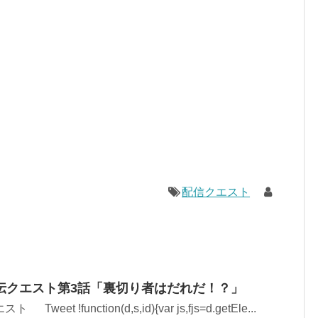
配信クエスト
伝クエスト第3話「裏切り者はだれだ！？」
weet !function(d,s,id){var js,fjs=d.getEle...