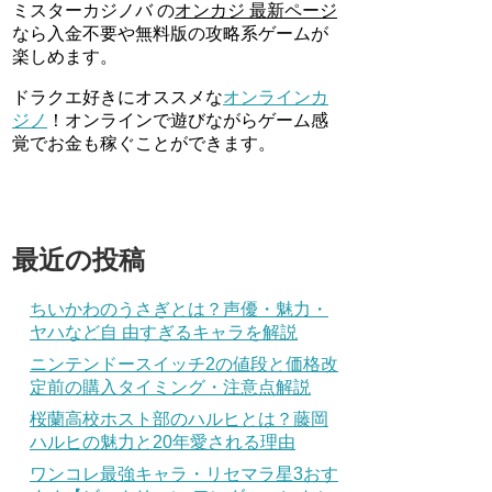
ミスターカジノバ の
オンカジ 最新ページ
なら入金不要や無料版の攻略系ゲームが
楽しめます。
ドラクエ好きにオススメな
オンラインカ
ジノ
！オンラインで遊びながらゲーム感
覚でお金も稼ぐことができます。
最近の投稿
ちいかわのうさぎとは？声優・魅力・
ヤハなど自 由すぎるキャラを解説
ニンテンドースイッチ2の値段と価格改
定前の購入タイミング・注意点解説
桜蘭高校ホスト部のハルヒとは？藤岡
ハルヒの魅力と20年愛される理由
ワンコレ最強キャラ・リセマラ星3おす