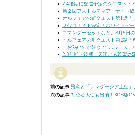
2.4後期に配信予定のクエスト・
第２回アストルティア・ナイト総選
オルフェアの町クエスト第1話「
２代目ナイト決定！ホワイトデー2
コマンダーセットなど、3月5日
オルフェアの町クエスト第2話「
「お熱いのが好きでしょ♪」スー
2.3前期・後期「天翔ける希望の
前の記事
飛竜と「レンダーシア上空」
次の記事
初心者大使も出演！3DS版CM