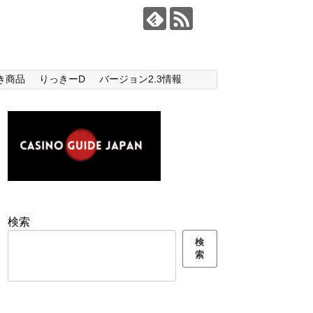
き商品
りっきーD
バージョン2.3情報
検索
検
索