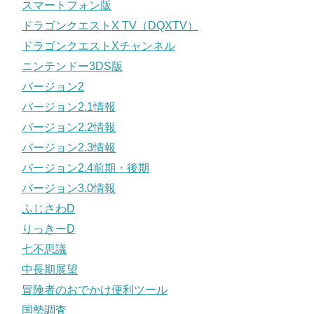
スマートフォン版
ドラゴンクエストX TV（DQXTV）
ドラゴンクエストXチャンネル
ニンテンドー3DS版
バージョン2
バージョン2.1情報
バージョン2.2情報
バージョン2.3情報
バージョン2.4前期・後期
バージョン3.0情報
ふじさわD
りっきーD
七不思議
中長期展望
冒険者のおでかけ便利ツール
国勢調査