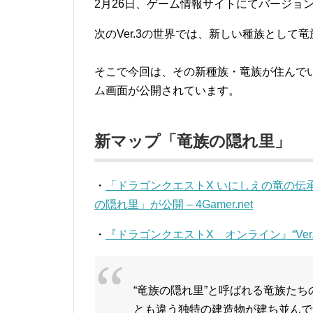
2月26日、ゲーム情報サイトにてバージョ
次のVer.3の世界では、新しい種族として
そこで今回は、その新種族・竜族が住んで
ム画面が公開されています。
新マップ「竜族の隠れ里」
・
「ドラゴンクエストX いにしえの竜の伝
の隠れ里」が公開 – 4Gamer.net
・
『ドラゴンクエストX オンライン』“Ver.
“竜族の隠れ里”と呼ばれる竜族た
とも違う独特の建造物が建ち並んで