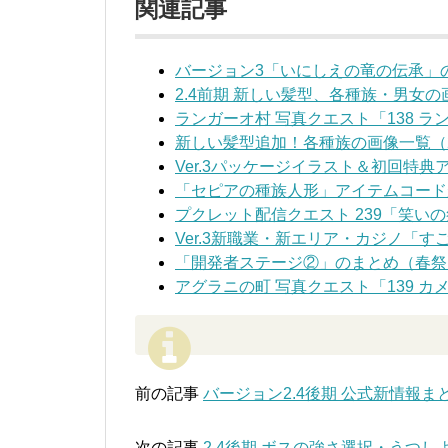
関連記事
バージョン3「いにしえの竜の伝承」
2.4前期 新しい髪型、各種族・男女の
ランガーオ村 写真クエスト「138 
新しい髪型追加！各種族の画像一覧（2
Ver.3パッケージイラスト＆初回特典
「セピアの種族人形」アイテムコード
プクレット配信クエスト 239「笑い
Ver.3新職業・新エリア・カジノ「
「開発者ステージ②」のまとめ（春祭
アグラニの町 写真クエスト「139 
前の記事
バージョン2.4後期 公式新情報ま
次の記事
2.4後期 ボスの強さ選択・うつし