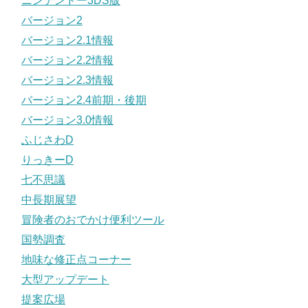
ニンテンドー3DS版
バージョン2
バージョン2.1情報
バージョン2.2情報
バージョン2.3情報
バージョン2.4前期・後期
バージョン3.0情報
ふじさわD
りっきーD
七不思議
中長期展望
冒険者のおでかけ便利ツール
国勢調査
地味な修正点コーナー
大型アップデート
提案広場