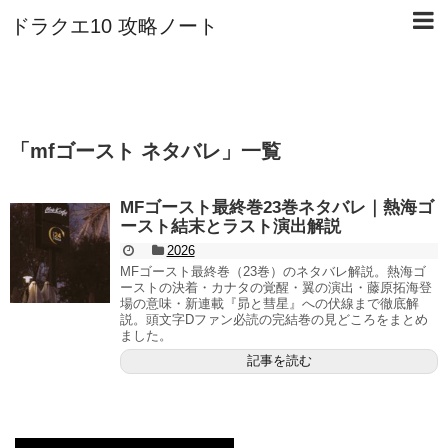
ドラクエ10 攻略ノート
「
mfゴースト ネタバレ
」
一覧
MFゴースト最終巻23巻ネタバレ｜熱海ゴ
ースト結末とラスト演出解説
2026
MFゴースト最終巻（23巻）のネタバレ解説。熱海ゴ
ーストの決着・カナタの覚醒・翼の演出・藤原拓海登
場の意味・新連載『昴と彗星』への伏線まで徹底解
説。頭文字Dファン必読の完結巻の見どころをまとめ
ました。
記事を読む