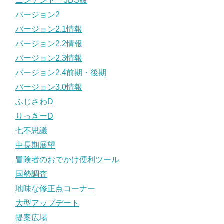
ニンテンドー3DS版
バージョン2
バージョン2.1情報
バージョン2.2情報
バージョン2.3情報
バージョン2.4前期・後期
バージョン3.0情報
ふじさわD
りっきーD
七不思議
中長期展望
冒険者のおでかけ便利ツール
国勢調査
地味な修正点コーナー
大型アップデート
提案広場