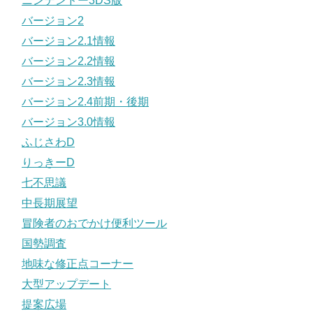
ニンテンドー3DS版
バージョン2
バージョン2.1情報
バージョン2.2情報
バージョン2.3情報
バージョン2.4前期・後期
バージョン3.0情報
ふじさわD
りっきーD
七不思議
中長期展望
冒険者のおでかけ便利ツール
国勢調査
地味な修正点コーナー
大型アップデート
提案広場