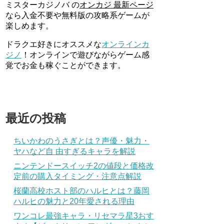
ミスターカジノバ の
オンカジ 最新ページ
なら入金不要や無料版の攻略系ゲームが
楽しめます。
ドラクエ好きにオススメな
オンラインカ
ジノ
！オンラインで遊びながらゲーム感
覚でお金も稼ぐことができます。
最近の投稿
ちいかわのうさぎとは？声優・魅力・
ヤハなど自 由すぎるキャラを解説
ニンテンドースイッチ2の値段と価格改
定前の購入タイミング・注意点解説
桜蘭高校ホスト部のハルヒとは？藤岡
ハルヒの魅力と20年愛される理由
ワンコレ最強キャラ・リセマラ星3おす