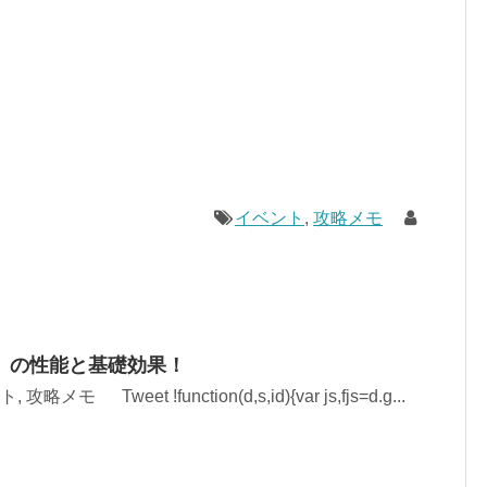
イベント
,
攻略メモ
」の性能と基礎効果！
略メモ Tweet !function(d,s,id){var js,fjs=d.g...