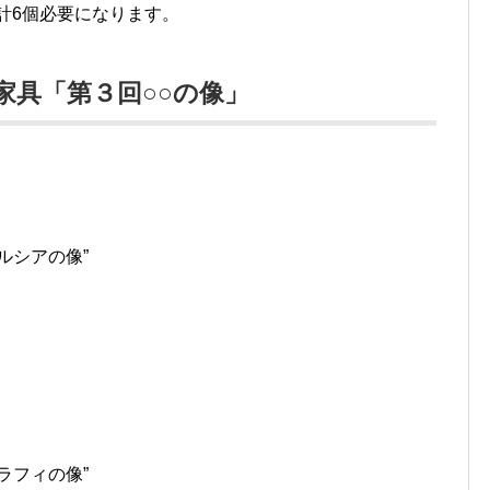
計6個必要になります。
い家具「第３回○○の像」
ルシアの像”
ラフィの像”