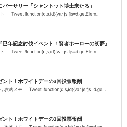
XIV アニバーサリー「シャントット博士来たる」
et !function(d,s,id){var js,fjs=d.getElem...
『巳年記念討伐イベント！賢者ホーローの初夢』
et !function(d,s,id){var js,fjs=d.getElem...
ゼント！ホワイトデーの3回投票報酬
メモ Tweet !function(d,s,id){var js,fjs=d.ge...
ゼント！ホワイトデーの3回投票報酬