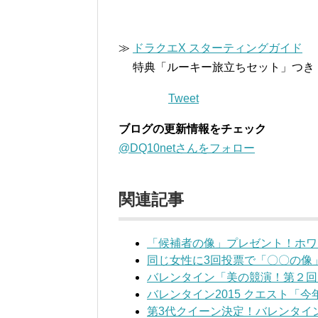
≫
ドラクエX スターティングガイド
特典「ルーキー旅立ちセット」つき
Tweet
ブログの更新情報をチェック
@DQ10netさんをフォロー
関連記事
「候補者の像」プレゼント！ホワ
同じ女性に3回投票で「〇〇の像」
バレンタイン「美の競演！第２回
バレンタイン2015 クエスト「
第3代クイーン決定！バレンタイン