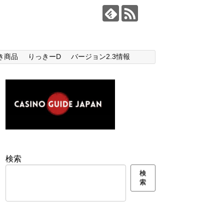
き商品
りっきーD
バージョン2.3情報
検索
検
索