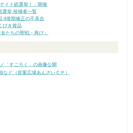
ナイト総選挙！」開催
総選挙 候補者一覧
.4後期修正の不具合
ふくびき賞品
美女たちの聖戦・再び」
カジノ「すごろく」の画像公開
順など（提案広場あんざいＣＰ）