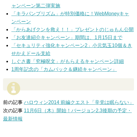
ャンペーン第二弾実施
「キラパンプリズム」が特別価格に！WebMoneyキャ
ンペーン
「からあげクンを救え！！」プレゼントのじゅもん公開
「お友達紹介キャンペーン」期間は、1月15日まで
「セキュリティ強化キャンペーン2」小元気玉10個＆き
せかえドール支給
しぐさ書「究極呪文」がもらえるキャンペーン詳細
1周年記念の「カムバック＆継続キャンペーン」
前の記事
ハロウィン2014 前編クエスト「辛党は眠らない」
次の記事
11月6日（木）開始！バージョン2.3後期の予定・
最新情報