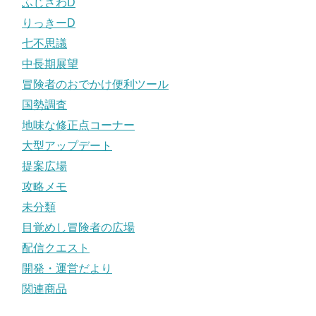
ふじさわD
りっきーD
七不思議
中長期展望
冒険者のおでかけ便利ツール
国勢調査
地味な修正点コーナー
大型アップデート
提案広場
攻略メモ
未分類
目覚めし冒険者の広場
配信クエスト
開発・運営だより
関連商品