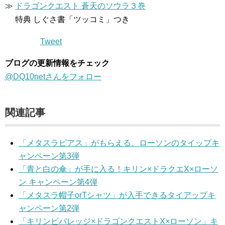
≫
ドラゴンクエスト 蒼天のソウラ３巻
特典 しぐさ書「ツッコミ」つき
Tweet
ブログの更新情報をチェック
@DQ10netさんをフォロー
関連記事
「メタスラピアス」がもらえる、ローソンのタイップキ
ャンペーン第3弾
「青と白の傘」が手に入る！キリン×ドラクエX×ローソ
ン キャンペーン第4弾
「メタスラ帽子orTシャツ」が入手できるタイアップキ
ャンペーン第2弾
「キリンビバレッジ×ドラゴンクエストX×ローソン」キ