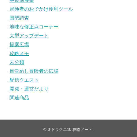
中長期展望
冒険者のおでかけ便利ツール
国勢調査
地味な修正点コーナー
大型アップデート
提案広場
攻略メモ
未分類
目覚めし冒険者の広場
配信クエスト
開発・運営だより
関連商品
© 0
ドラクエ10 攻略ノート
.