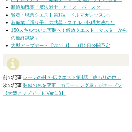
新追加職業「魔法戦士」と「スーパースター」
賢者・職業クエスト第1話「ドルマ★レッスン」
新職業「踊り子」の武器・スキル・転職方法など
150スキルついに実装へ！解放クエスト「マスターから
の最終試練」
大型アップデート【ver.1.3】、3月5日公開予定
前の記事
レーンの村 外伝クエスト第4話「終わりの声」
次の記事
装備の色を変更「カラーリング屋」がオープン
【大型アップデート Ver.1.3】