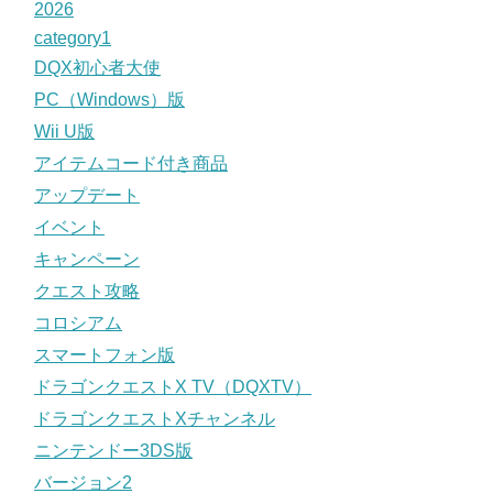
2026
category1
DQX初心者大使
PC（Windows）版
Wii U版
アイテムコード付き商品
アップデート
イベント
キャンペーン
クエスト攻略
コロシアム
スマートフォン版
ドラゴンクエストX TV（DQXTV）
ドラゴンクエストXチャンネル
ニンテンドー3DS版
バージョン2