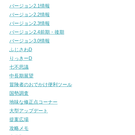
バージョン2.1情報
バージョン2.2情報
バージョン2.3情報
バージョン2.4前期・後期
バージョン3.0情報
ふじさわD
りっきーD
七不思議
中長期展望
冒険者のおでかけ便利ツール
国勢調査
地味な修正点コーナー
大型アップデート
提案広場
攻略メモ