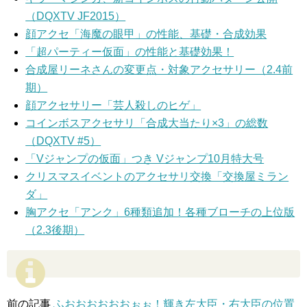
（DQXTV JF2015）
顔アクセ「海魔の眼甲」の性能、基礎・合成効果
「超パーティー仮面」の性能と基礎効果！
合成屋リーネさんの変更点・対象アクセサリー（2.4前
期）
顔アクセサリー「芸人殺しのヒゲ」
コインボスアクセサリ「合成大当たり×3」の総数
（DQXTV #5）
「Vジャンプの仮面」つき Vジャンプ10月特大号
クリスマスイベントのアクセサリ交換「交換屋ミラン
ダ」
胸アクセ「アンク」6種類追加！各種ブローチの上位版
（2.3後期）
前の記事
ふおおおおおおぉぉ！輝き左大臣・右大臣の位置