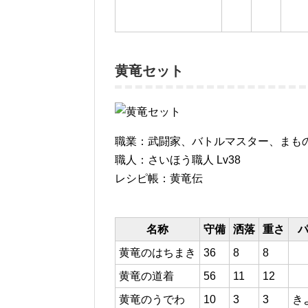
黄竜セット
職業：武闘家、バトルマスター、まも
職人：さいほう職人 Lv38
レシピ帳：黄竜伝
名称
守備
洒落
重さ
黄竜のはちまき
36
8
8
黄竜の道着
56
11
12
黄竜のうでわ
10
3
3
き