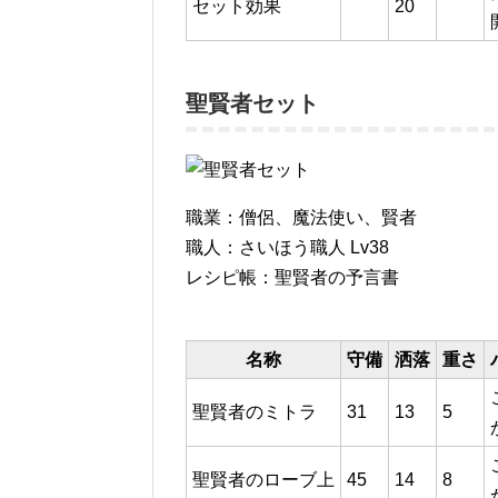
セット効果
20
聖賢者セット
職業：僧侶、魔法使い、賢者
職人：さいほう職人 Lv38
レシピ帳：聖賢者の予言書
名称
守備
洒落
重さ
聖賢者のミトラ
31
13
5
聖賢者のローブ上
45
14
8