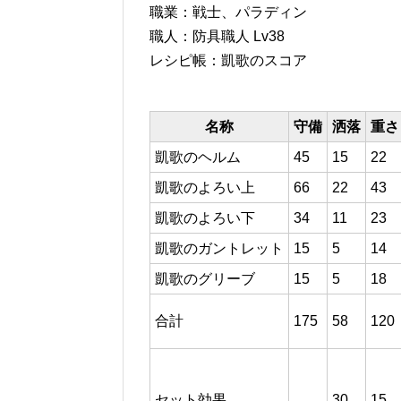
職業：戦士、パラディン
職人：防具職人 Lv38
レシピ帳：凱歌のスコア
名称
守備
洒落
重さ
凱歌のヘルム
45
15
22
凱歌のよろい上
66
22
43
凱歌のよろい下
34
11
23
凱歌のガントレット
15
5
14
凱歌のグリーブ
15
5
18
合計
175
58
120
セット効果
30
15