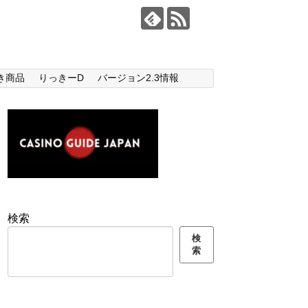
き商品
りっきーD
バージョン2.3情報
検索
検
索