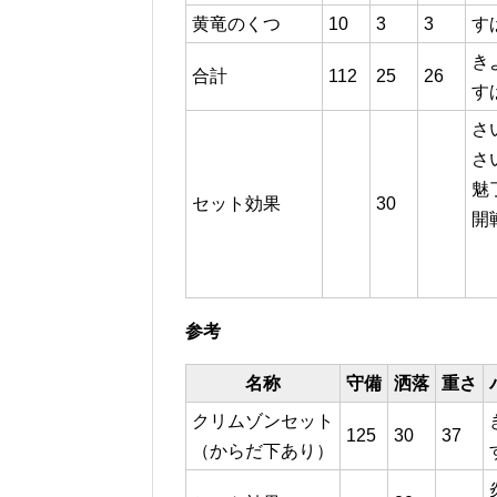
黄竜のくつ
10
3
3
す
き
合計
112
25
26
す
さ
さ
魅
セット効果
30
開
参考
名称
守備
洒落
重さ
クリムゾンセット
125
30
37
（からだ下あり）