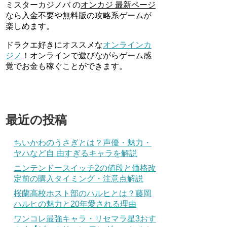
ミスターカジノバ の
オンカジ 最新ページ
なら入金不要や無料版の攻略系ゲームが
楽しめます。
ドラクエ好きにオススメな
オンラインカ
ジノ
！オンラインで遊びながらゲーム感
覚でお金も稼ぐことができます。
最近の投稿
ちいかわのうさぎとは？声優・魅力・
ヤハなど自 由すぎるキャラを解説
ニンテンドースイッチ2の値段と価格改
定前の購入タイミング・注意点解説
桜蘭高校ホスト部のハルヒとは？藤岡
ハルヒの魅力と20年愛される理由
ワンコレ最強キャラ・リセマラ星3おす